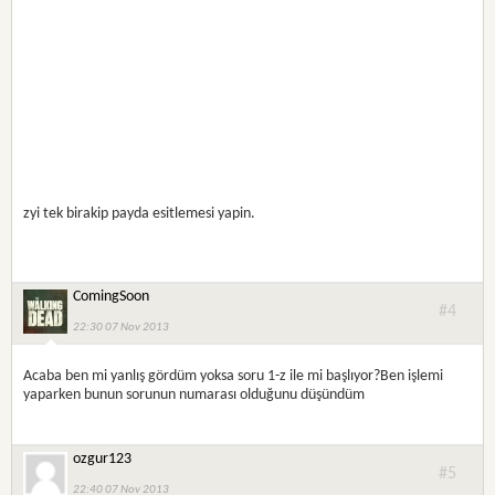
zyi tek birakip payda esitlemesi yapin.
ComingSoon
#4
22:30 07 Nov 2013
Acaba ben mi yanlış gördüm yoksa soru 1-z ile mi başlıyor?Ben işlemi
yaparken bunun sorunun numarası olduğunu düşündüm
ozgur123
#5
22:40 07 Nov 2013