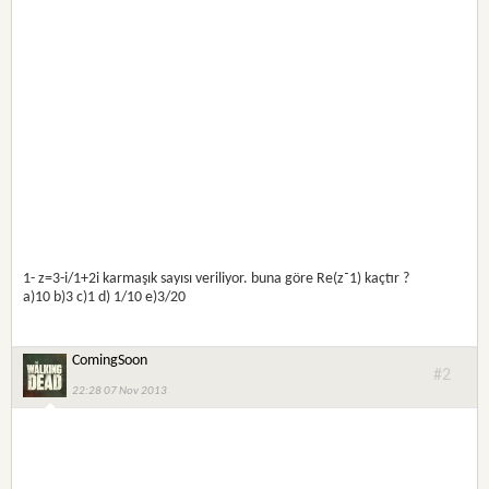
1- z=3-i/1+2i karmaşık sayısı veriliyor. buna göre Re(z⁻1) kaçtır ?
a)10 b)3 c)1 d) 1/10 e)3/20
ComingSoon
#2
22:28 07 Nov 2013