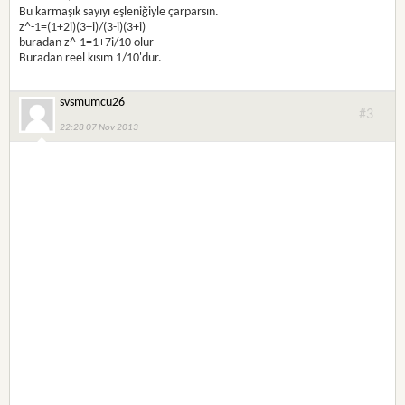
Bu karmaşık sayıyı eşleniğiyle çarparsın.
z^-1=(1+2i)(3+i)/(3-i)(3+i)
buradan z^-1=1+7i/10 olur
Buradan reel kısım 1/10'dur.
svsmumcu26
#3
22:28 07 Nov 2013