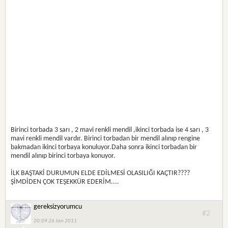
Birinci torbada 3 sarı , 2 mavi renkli mendil ,ikinci torbada ise 4 sarı , 3
mavi renkli mendil vardır. Birinci torbadan bir mendil alınıp rengine
bakmadan ikinci torbaya konuluyor.Daha sonra ikinci torbadan bir
mendil alınıp birinci torbaya konuyor.
İLK BAŞTAKİ DURUMUN ELDE EDİLMESİ OLASILIĞI KAÇTIR????
ŞİMDİDEN ÇOK TEŞEKKÜR EDERİM....
gereksizyorumcu
#2
20:09 26 Jan 2011