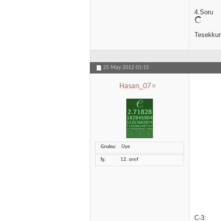
4.Soru
Tesekkur
25 May 2012
01:15
Hasan_07
Grubu
Üye
İş
12. sınıf
C-3: