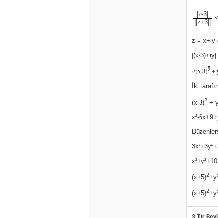
|z-3|
<
||z+3||
z = x+iy 
|(x-3)+iy|
2
√
(x-3)
+ 
İki tarafı
2
(x-3)
+ 
x²-6x+9+
Düzenler
3x²+3y²+
x²+y²+10
2
(x+5)
+y
2
(x+5)
+y
3 Tür Beyi