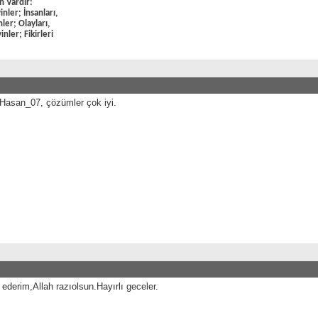
n Vardır:
nler; İnsanları,
ler; Olayları,
nler; Fikirleri
 Hasan_07, çözümler çok iyi.
ederim,Allah razıolsun.Hayırlı geceler.