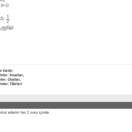
n-2
.(n-1)
1
2).
5
2
log
2
√
125
5
n Vardır:
nler; İnsanları,
ler; Olayları,
nler; Fikirleri
kür ederim her 2 soru içinde..