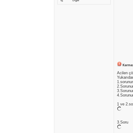
İş
Diğer
Karmaşı
Acilen çö
Yukarıda
1.sorunu
2.Sorunu
3.Sorunu
4.Sorunu
1 ve 2.so
3.Soru