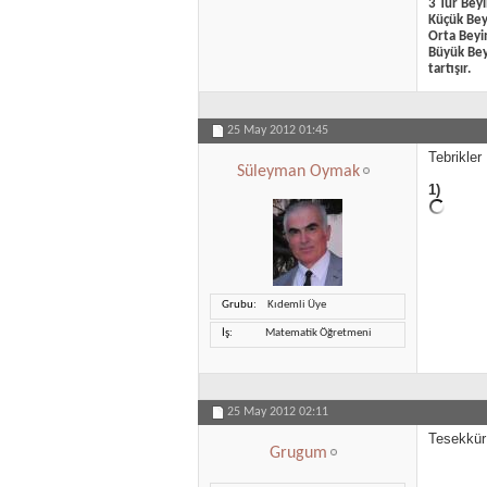
3 Tür Beyi
Küçük Beyi
Orta Beyin
Büyük Beyi
tartışır.
25 May 2012
01:45
Tebrikler
Süleyman Oymak
1)
Grubu
Kıdemli Üye
İş
Matematik Öğretmeni
25 May 2012
02:11
Tesekkür 
Grugum