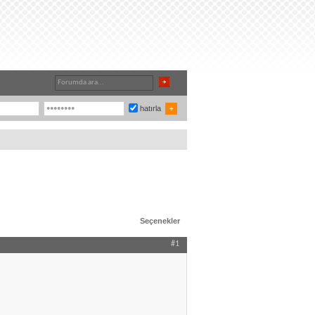
hatırla
Seçenekler
#1