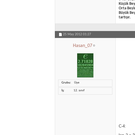
Küçük Beyi
Orta Beyin
Büyük Beyi
tartışır.
25 May 2012
01:27
Hasan_07
Grubu
Üye
İş
12. sınıf
C-4: