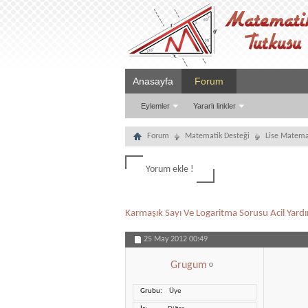
Anasayfa
Forum
Eylemler
Yararlı linkler
Forum
Matematik Desteği
Lise Matema
Yorum ekle !
Karmaşık Sayı Ve Logaritma Sorusu Acil Yard
25 May 2012
00:49
Grugum
Grubu
Üye