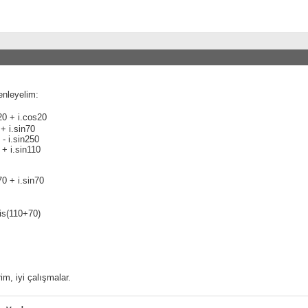
enleyelim:
20 + i.cos20
+ i.sin70
- i.sin250
+ i.sin110
0 + i.sin70
is(110+70)
im, iyi çalışmalar.