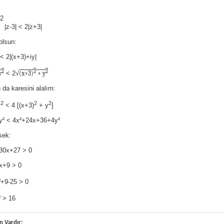
2
|z-3| < 2|z+3|
olsun:
 < 2|(x+3)+iy|
2
2
2
y
< 2√
(x+3)
+ y
n da karesini alalım:
2
2
2
y
< 4 [(x+3)
+ y
]
y² < 4x²+24x+36+4y²
sek:
30x+27 > 0
x+9 > 0
²+9-25 > 0
² > 16
n Vardır: