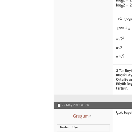
log
2 = 2
5
log
2 = 2
5
n-1=(log
n-1
125
= 
3
=√
2
=√
8
=2√
2
3 Tür Beyi
Küçük Beyi
Orta Beyin
Büyük Beyi
tartışır.
25 May 2012
01:30
Çok teşek
Grugum
Grubu
Üye