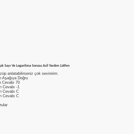
k Sayı Ve Logaritma Sorusu Acil Yardım Lütfen
züp anlatabilirseniz çok sevinirim.
n Aşağıya Doğru
n Cevabı 70
n Cevabı -1
n Cevabı C
n Cevabı C
rular