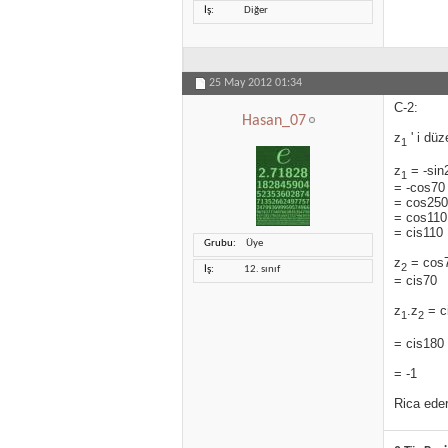
İş
Diğer
25 May 2012
01:34
C-2:
Hasan_07
z
' i düz
1
z
= -sin
1
= -cos70 
= cos250 
= cos110 
= cis110
Grubu
Üye
z
= cos7
2
İş
12. sınıf
= cis70
z
.z
= c
1
2
= cis180
= -1
Rica eder