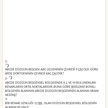
1-
ABCDE DÜZGÜN BEŞGEN.ABC ÜÇGENİNİN ÇEVRESİ 9
CM
OLD.GÖRE
AFDE DÖRTGENİNİN ÇEVRESİ KAÇ
CM
DİR?
2-
ABCDE DÜZGÜN BEŞGENSEL BÖLGESİNDE K,L VE M BULUNDKLARI
KENARLARIN ORTA NOKTALARIDIR.BUNA GÖRE ŞEKİLDEKİ BOYALI
BÖLGENİN ALANININ ABCDE DÜZGÜN BEŞGENİNİN ALANINA ORANI
NEDİRğ?
3-
BİR KENAR UZNLUĞI 12
BR
. OLAN DÜZGÜN BEŞGENSEL BÖLGENİN
ALANINI BLUNUZ