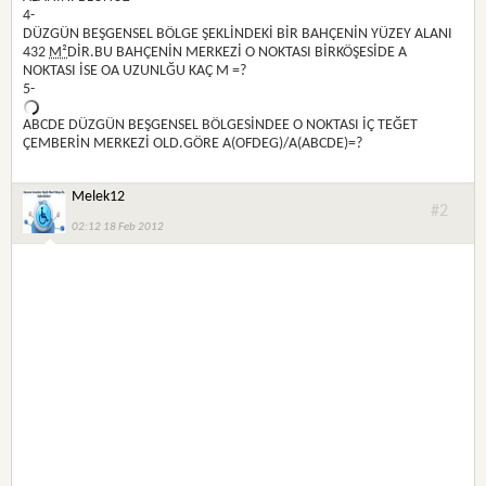
4-
DÜZGÜN BEŞGENSEL BÖLGE ŞEKLİNDEKİ BİR BAHÇENİN YÜZEY ALANI
432
M²
DİR.BU BAHÇENİN MERKEZİ O NOKTASI BİRKÖŞESİDE A
NOKTASI İSE OA UZUNLĞU KAÇ M =?
5-
ABCDE DÜZGÜN BEŞGENSEL BÖLGESİNDEE O NOKTASI İÇ TEĞET
ÇEMBERİN MERKEZİ OLD.GÖRE A(OFDEG)/A(ABCDE)=?
Melek12
#2
02:12 18 Feb 2012