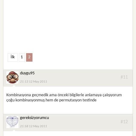
İlk
1
2
duygu95
#11
21:13 12 May 2011
Kombinasyona geçmedik ama önceki bilgilerle anlamaya çalışıyorum
çoğu kombinasyonmuş hem de permutasyon testinde
gereksizyorumcu
#12
21:58 12 May 2011