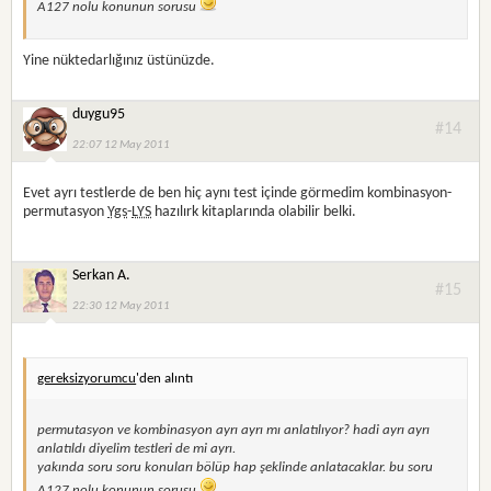
A127 nolu konunun sorusu
Yine nüktedarlığınız üstünüzde.
duygu95
#14
22:07 12 May 2011
Evet ayrı testlerde de ben hiç aynı test içinde görmedim kombinasyon-
permutasyon
Ygs
-
LYS
hazılırk kitaplarında olabilir belki.
Serkan A.
#15
22:30 12 May 2011
gereksizyorumcu
'den alıntı
permutasyon ve kombinasyon ayrı ayrı mı anlatılıyor? hadi ayrı ayrı
anlatıldı diyelim testleri de mi ayrı.
yakında soru soru konuları bölüp hap şeklinde anlatacaklar. bu soru
A127 nolu konunun sorusu