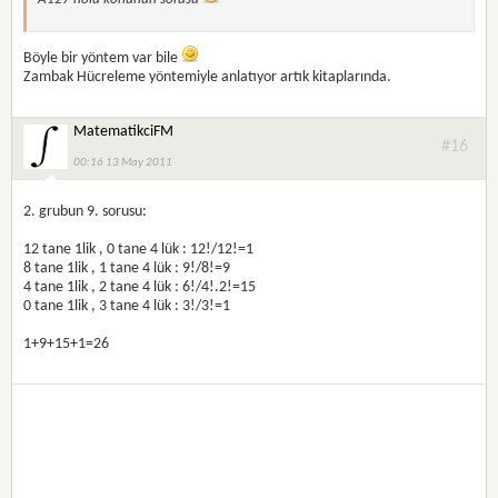
Böyle bir yöntem var bile
Zambak Hücreleme yöntemiyle anlatıyor artık kitaplarında.
MatematikciFM
#16
00:16 13 May 2011
2. grubun 9. sorusu:
12 tane 1lik , 0 tane 4 lük : 12!/12!=1
8 tane 1lik , 1 tane 4 lük : 9!/8!=9
4 tane 1lik , 2 tane 4 lük : 6!/4!.2!=15
0 tane 1lik , 3 tane 4 lük : 3!/3!=1
1+9+15+1=26