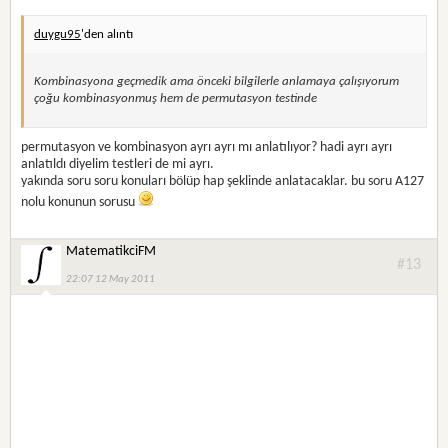
duygu95
'den alıntı
Kombinasyona geçmedik ama önceki bilgilerle anlamaya çalışıyorum
çoğu kombinasyonmuş hem de permutasyon testinde
permutasyon ve kombinasyon ayrı ayrı mı anlatılıyor? hadi ayrı ayrı
anlatıldı diyelim testleri de mi ayrı.
yakında soru soru konuları bölüp hap şeklinde anlatacaklar. bu soru A127
nolu konunun sorusu
MatematikciFM
#13
22:07 12 May 2011