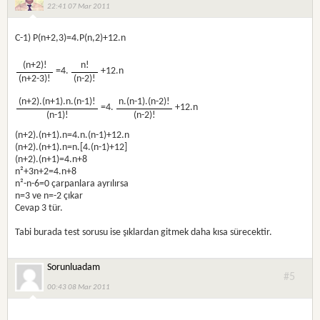
22:41 07 Mar 2011
C-1) P(n+2,3)=4.P(n,2)+12.n
(n+2)!
n!
=4.
+12.n
(n+2-3)!
(n-2)!
(n+2).(n+1).n.(n-1)!
n.(n-1).(n-2)!
=4.
+12.n
(n-1)!
(n-2)!
(n+2).(n+1).n=4.n.(n-1)+12.n
(n+2).(n+1).n=n.[4.(n-1)+12]
(n+2).(n+1)=4.n+8
n²+3n+2=4.n+8
n²-n-6=0 çarpanlara ayrılırsa
n=3 ve n=-2 çıkar
Cevap 3 tür.
Tabi burada test sorusu ise şıklardan gitmek daha kısa sürecektir.
Sorunluadam
#5
00:43 08 Mar 2011