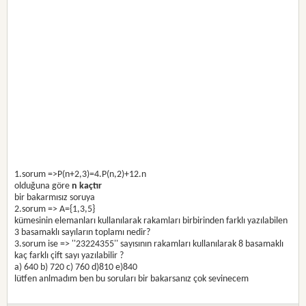
1.sorum =>P(n+2,3)=4.P(n,2)+12.n
olduğuna göre
n kaçtır
bir bakarmısız soruya
2.sorum => A={1,3,5}
kümesinin elemanları kullanılarak rakamları birbirinden farklı yazılabilen
3 basamaklı sayıların toplamı nedir?
3.sorum ise => ''23224355'' sayısının rakamları kullanılarak 8 basamaklı
kaç farklı çift sayı yazılabilir ?
a) 640 b) 720 c) 760 d)810 e)840
lütfen anlmadım ben bu soruları bir bakarsanız çok sevinecem