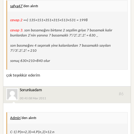
safya47
'den alıntı
cevap.2
==) 135+151+351+315+513+531 = 1998
cevap 3.
son basamağını birtane 2 seçelim griye 7 basamak kalır
bunlardan 2'nin yanına 7 basamaklı 7!/2!.2!.2! = 630 ,,
son basmağını 4 seçersek yine kalanlardan 7 basamaklı sayıları
7!/3!.2!.2! = 210
sonuç 630+210=840 olur
çok teşekkür ederim
Sorunluadam
#6
00:45 08 Mar 2011
Admin
'den alıntı
C-1) P(n+2,3)=4.P(n,2)+12.n