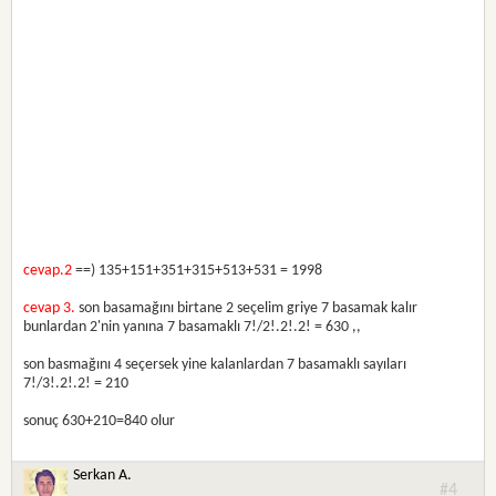
cevap.2
==) 135+151+351+315+513+531 = 1998
cevap 3.
son basamağını birtane 2 seçelim griye 7 basamak kalır
bunlardan 2'nin yanına 7 basamaklı 7!/2!.2!.2! = 630 ,,
son basmağını 4 seçersek yine kalanlardan 7 basamaklı sayıları
7!/3!.2!.2! = 210
sonuç 630+210=840 olur
Serkan A.
#4