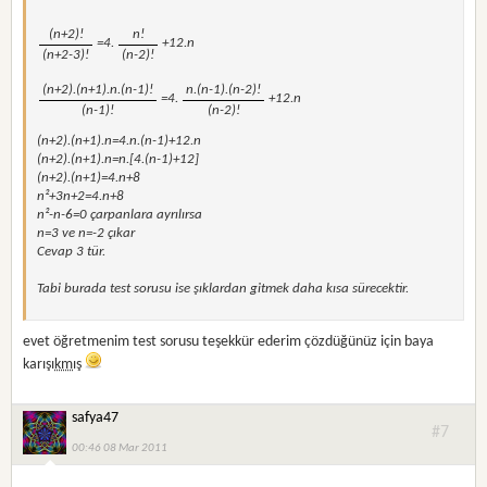
(n+2)!
n!
=4.
+12.n
(n+2-3)!
(n-2)!
(n+2).(n+1).n.(n-1)!
n.(n-1).(n-2)!
=4.
+12.n
(n-1)!
(n-2)!
(n+2).(n+1).n=4.n.(n-1)+12.n
(n+2).(n+1).n=n.[4.(n-1)+12]
(n+2).(n+1)=4.n+8
n²+3n+2=4.n+8
n²-n-6=0 çarpanlara ayrılırsa
n=3 ve n=-2 çıkar
Cevap 3 tür.
Tabi burada test sorusu ise şıklardan gitmek daha kısa sürecektir.
evet öğretmenim test sorusu teşekkür ederim çözdüğünüz için baya
karışı
km
ış
safya47
#7
00:46 08 Mar 2011