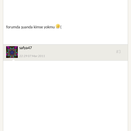
forumda şuanda kimse yokmu
(
safya47
#3
22:29 07 Mar 2011