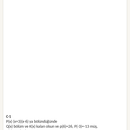
C-1
P(x) (x+3)(x-6) ya bölündüğünde
Q(x) bölüm ve K(x) kalan olsun ve p(6)=26, P(-3)=-13 müş,