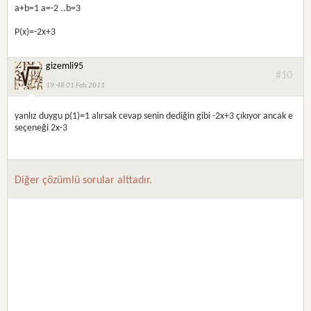
a+b=1 a=-2 ..b=3
P(x)=-2x+3
gizemli95
#10
19:48 01 Feb 2011
yanlız duygu p(1)=1 alırsak cevap senin dediğin gibi -2x+3 çıkıyor ancak e
seçeneği 2x-3
Diğer çözümlü sorular alttadır.