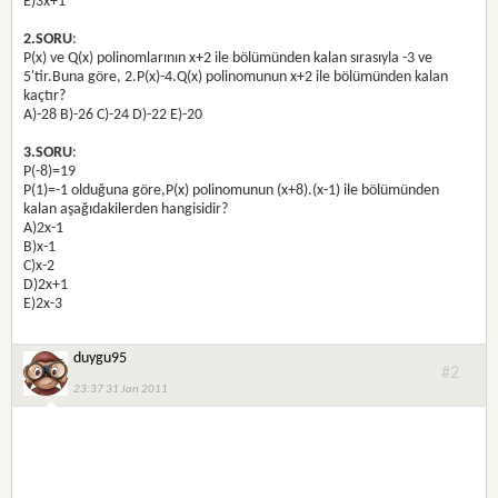
E)3x+1
2.SORU
:
P(x) ve Q(x) polinomlarının x+2 ile bölümünden kalan sırasıyla -3 ve
5'tir.Buna göre, 2.P(x)-4.Q(x) polinomunun x+2 ile bölümünden kalan
kaçtır?
A)-28 B)-26 C)-24 D)-22 E)-20
3.SORU
:
P(-8)=19
P(1)=-1 olduğuna göre,P(x) polinomunun (x+8).(x-1) ile bölümünden
kalan aşağıdakilerden hangisidir?
A)2x-1
B)x-1
C)x-2
D)2x+1
E)2x-3
duygu95
#2
23:37 31 Jan 2011