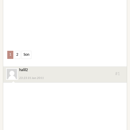
1
2
Son
halil2
#1
23:23 31 Jan 2011