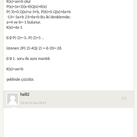
K(x)=ax+b olur
P(x)=(x+3)(x-6)Q(x)+K(x)
P(-3)=0.Q(x)+a-3+b, P(6)=0.Q(x)+6x+b
-13=-3a+b 23=6x+b Bu iki denklemde;
a=4 ve b=-1 bulunur.
K(x)=4x-1
C-2
P(-2)=-3..P(-2)=5 ..
istenen 2P(-2)-4Q(-2) =-6-20=-26
C-3
1. soru ile aynı mantık
K(x)=ax+b
şeklinde çözülür.
halil2
#3
23:44 31 Jan 2011