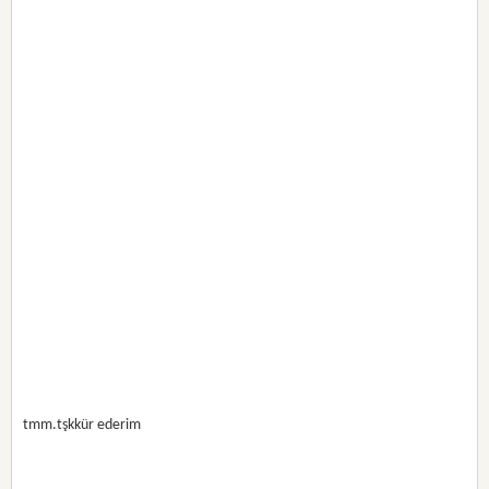
tmm.tşkkür ederim