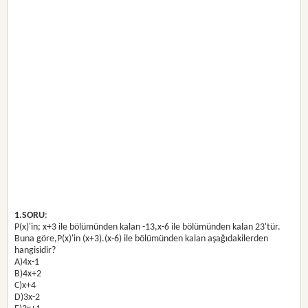
1.SORU
:
P(x)'in; x+3 ile bölümünden kalan -13,x-6 ile bölümünden kalan 23'tür.
Buna göre,P(x)'in (x+3).(x-6) ile bölümünden kalan aşağıdakilerden
hangisidir?
A)4x-1
B)4x+2
C)x+4
D)3x-2