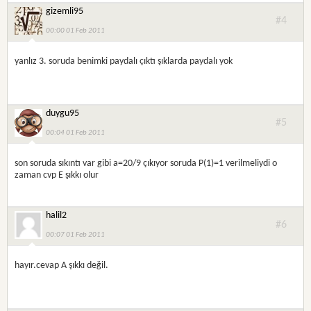
gizemli95
#4
00:00 01 Feb 2011
yanlız 3. soruda benimki paydalı çıktı şıklarda paydalı yok
duygu95
#5
00:04 01 Feb 2011
son soruda sıkıntı var gibi a=20/9 çıkıyor soruda P(1)=1 verilmeliydi o
zaman cvp E şıkkı olur
halil2
#6
00:07 01 Feb 2011
hayır.cevap A şıkkı değil.