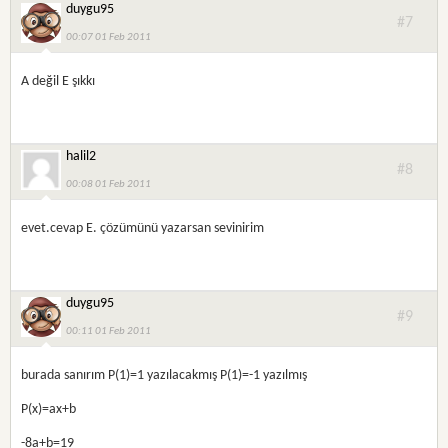
duygu95
#7
00:07 01 Feb 2011
A değil E şıkkı
halil2
#8
00:08 01 Feb 2011
evet.cevap E. çözümünü yazarsan sevinirim
duygu95
#9
00:11 01 Feb 2011
burada sanırım P(1)=1 yazılacakmış P(1)=-1 yazılmış
P(x)=ax+b
-8a+b=19