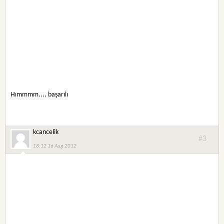
Hımmmm...
,
başarılı
kcancelik
#3
18:12 16 Aug 2012