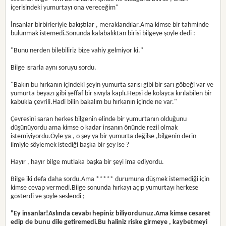
içerisindeki yumurtayı ona vereceğim"
İnsanlar birbirleriyle bakıştılar , meraklandılar.Ama kimse bir tahminde
bulunmak istemedi.Sonunda kalabalıktan birisi bilgeye şöyle dedi :
"Bunu nerden bilebiliriz bize vahiy gelmiyor ki."
Bilge ısrarla aynı soruyu sordu.
"Bakın bu hırkanın içindeki şeyin yumurta sarısı gibi bir sarı göbeği var ve
yumurta beyazı gibi şeffaf bir sıvıyla kaplı.Hepsi de kolayca kırılabilen bir
kabukla çevrili.Hadi bilin bakalım bu hırkanın içinde ne var."
Çevresini saran herkes bilgenin elinde bir yumurtanın olduğunu
düşünüyordu ama kimse o kadar insanın önünde rezil olmak
istemiyiyordu.Öyle ya , o şey ya bir yumurta değilse ,bilgenin derin
ilmiyle söylemek istediği başka bir şey ise ?
Hayır , hayır bilge mutlaka başka bir şeyi ima ediyordu.
Bilge iki defa daha sordu.Ama ***** durumuna düşmek istemediği için
kimse cevap vermedi.Bilge sonunda hırkayı açıp yumurtayı herkese
gösterdi ve şöyle seslendi ;
"Ey insanlar!Aslında cevabı hepiniz biliyordunuz.Ama kimse cesaret
edip de bunu dile getiremedi.Bu haliniz riske girmeye , kaybetmeyi