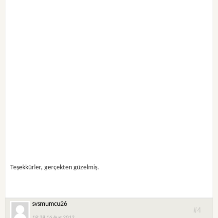
Teşekkürler, gerçekten güzelmiş.
svsmumcu26
#4
18:28 16 Aug 2012