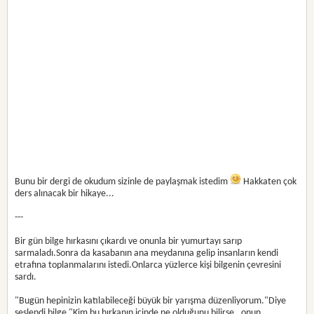
Bunu bir dergi de okudum sizinle de paylaşmak istedim
Hakkaten çok
ders alınacak bir hikaye...
---
Bir gün bilge hırkasını çıkardı ve onunla bir yumurtayı sarıp
sarmaladı.Sonra da kasabanın ana meydanına gelip insanların kendi
etrafına toplanmalarını istedi.Onlarca yüzlerce kişi bilgenin çevresini
sardı.
"Bugün hepinizin katılabileceği büyük bir yarışma düzenliyorum."Diye
seslendi bilge "Kim bu hırkanın içinde ne olduğunu bilirse , onun