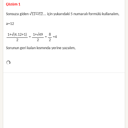
Çözüm 1
Sonsuza giden √
... için yukarıdaki 5 numaralı formülü kullanalım,
12+√
12
a=12
1+√(4.12+1)
1+√49
8
=
=
=4
2
2
2
Sorunun geri kalan kısmında yerine yazalım,