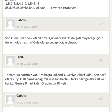
1.8.7.6.5.4.3.2.1.8=8!.8
8!.8/2!.3!.3!=8!.8/72 oluyor. Bu cevapta ısrarcıyım.
Catchy
#7
13:53 26 Apr 2012
Son kısım 8 yerine 7 olabilir mi? Çünkü oraya 'K' de gelemeyeceği için 7
durum oluşmaz mı? Öyle olursa cevap doğru oluyor.
Faruk
#8
14:01 26 Apr 2012
Toplam 10 harfimiz var. K'yı başta kullandık. Geriye 9 harf kaldı. Son harf
olarak S'yi kullanamayacağımız için son harfe 8 farklı harf gelebilir (K ve S
hariç). Geriye 8 harf kalır. Oradan da 8! gelir.
Catchy
#9
14:20 26 Apr 2012