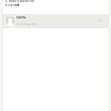
3. atışta 6 durum var;
6.3.6=
108
Catchy
#3
13:25 26 Apr 2012