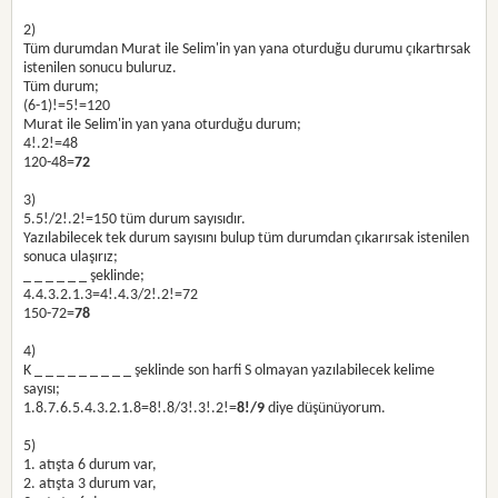
2)
Tüm durumdan Murat ile Selim'in yan yana oturduğu durumu çıkartırsak
istenilen sonucu buluruz.
Tüm durum;
(6-1)!=5!=120
Murat ile Selim'in yan yana oturduğu durum;
4!.2!=48
120-48=
72
3)
5.5!/2!.2!=150 tüm durum sayısıdır.
Yazılabilecek tek durum sayısını bulup tüm durumdan çıkarırsak istenilen
sonuca ulaşırız;
_ _ _ _ _ _ şeklinde;
4.4.3.2.1.3=4!.4.3/2!.2!=72
150-72=
78
4)
K _ _ _ _ _ _ _ _ _ şeklinde son harfi S olmayan yazılabilecek kelime
sayısı;
1.8.7.6.5.4.3.2.1.8=8!.8/3!.3!.2!=
8!/9
diye düşünüyorum.
5)
1. atışta 6 durum var,
2. atışta 3 durum var,