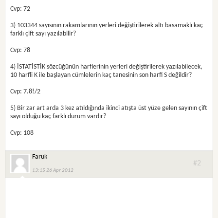
Cvp: 72
3) 103344 sayısının rakamlarının yerleri değiştirilerek altı basamaklı kaç
farklı çift sayı yazılabilir?
Cvp: 78
4) İSTATİSTİK sözcüğünün harflerinin yerleri değiştirilerek yazılabilecek,
10 harfli K ile başlayan cümlelerin kaç tanesinin son harfi S değildir?
Cvp: 7.8!/2
5) Bir zar art arda 3 kez atıldığında ikinci atışta üst yüze gelen sayının çift
sayı olduğu kaç farklı durum vardır?
Cvp: 108
Faruk
#2
13:15 26 Apr 2012