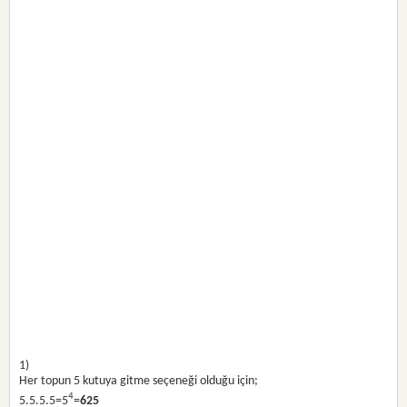
1)
Her topun 5 kutuya gitme seçeneği olduğu için;
4
5.5.5.5=5
=
625