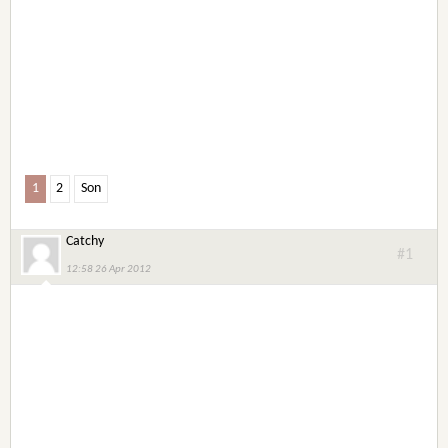
1
2
Son
Catchy
#1
12:58 26 Apr 2012