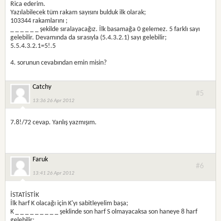
Rica ederim.
Yazılabilecek tüm rakam sayısını bulduk ilk olarak;
103344 rakamlarını ;
_ _ _ _ _ _ şekilde sıralayacağız. İlk basamağa 0 gelemez. 5 farklı sayı
gelebilir. Devamında da sırasıyla (5.4.3.2.1) sayı gelebilir;
5.5.4.3.2.1=5!.5
4. sorunun cevabından emin misin?
Catchy
#5
13:36 26 Apr 2012
7.8!/72 cevap. Yanlış yazmışım.
Faruk
#6
13:41 26 Apr 2012
İSTATİSTİK
İlk harf K olacağı için K'yı sabitleyelim başa;
K _ _ _ _ _ _ _ _ _ şeklinde son harf S olmayacaksa son haneye 8 harf
gelebilir;