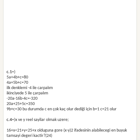
c.1
=)
5a+4b+c=80
4a+5b+c=70
ilk denklemi -4 ile carpalım
ikinciyede 5 ile çarpalım
-20a-16b-4c=-320
20a+25+5c=350
9b+c=30 bu durumda c en çok kaç olur dediği için b=1 c=21 olur
c.4
=)x ve y reel sayilar olmak uzere;
16+x<21+y<25+x olduguna gore (x-y)2 ifadesinin alabilecegi en buyuk
tamsayi degeri kactir?(24)