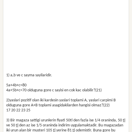
1) a,b ve c sayma sayilaridir.
5a+4b+c=80
4a+5b+c=70 olduguna gore c sayisi en cok kac olabilir?(21)
2)yaslari pozitif olan iki kardesin yaslari toplami A, yaslari carpimi B
olduguna gore A+B toplami asagidakilarden hangisi olmaz?(22)
17 20 22 23 25
3) Bir magaza sattigi urunlerin fiyati 50tl den fazla ise 1/4 oraninda, 50
tl
ve 50
tl
den az ise 1/5 oraninda indirim uygulamaktadir. Bu magazadan
iki urun alan bir musteri 105
tl
yerine 81
tl
odemistir. Buna gore bu