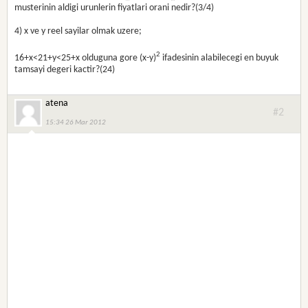
musterinin aldigi urunlerin fiyatlari orani nedir?(3/4)
4) x ve y reel sayilar olmak uzere;
2
16+x<21+y<25+x olduguna gore (x-y)
ifadesinin alabilecegi en buyuk
tamsayi degeri kactir?(24)
atena
#2
15:34 26 Mar 2012