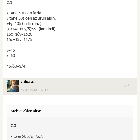
C.3
x tane 50tlden fazla
y tane 50tlden az ürün alsın.
x+y=105 (indirimsiz)
(x-x/4)+(y-y/5)=81 (indirimli)
15x+16y=1620
15x+15y=1575
y=45
x=60
45/60=
3/4
galpaydin
#9
19:41 27 Mar 2012
Melek12
'den alıntı
C.3
x tane 50tlden fazla