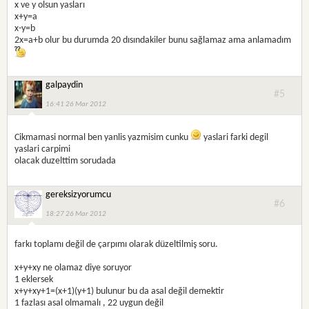
x ve y olsun yasları
x+y=a
x-y=b
2x=a+b olur bu durumda 20 dısındakiler bunu sağlamaz ama anlamadım
galpaydin
#5
16:41 26 Mar 2012
Cikmamasi normal ben yanlis yazmisim cunku
yaslari farki degil
yaslari carpimi
olacak duzelttim sorudada
gereksizyorumcu
#6
18:27 26 Mar 2012
farkı toplamı değil de çarpımı olarak düzeltilmiş soru.
x+y+xy ne olamaz diye soruyor
1 eklersek
x+y+xy+1=(x+1)(y+1) bulunur bu da asal değil demektir
1 fazlası asal olmamalı , 22 uygun değil