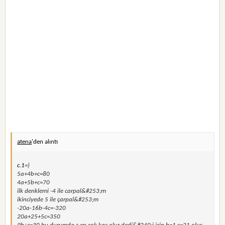
atena
'den alıntı
c.1
=)
5a+4b+c=80
4a+5b+c=70
ilk denklemi -4 ile carpal&#253;m
ikinciyede 5 ile çarpal&#253;m
-20a-16b-4c=-320
20a+25+5c=350