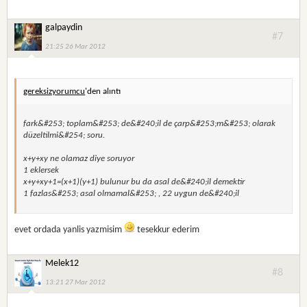
galpaydin
#7
21:25 26 Mar 2012
gereksizyorumcu
'den alıntı
fark&#253; toplam&#253; de&#240;il de çarp&#253;m&#253; olarak
düzeltilmi&#254; soru.
x+y+xy ne olamaz diye soruyor
1 eklersek
x+y+xy+1=(x+1)(y+1) bulunur bu da asal de&#240;il demektir
1 fazlas&#253; asal olmamal&#253; , 22 uygun de&#240;il
evet ordada yanlis yazmisim
tesekkur ederim
Melek12
#8
13:21 27 Mar 2012