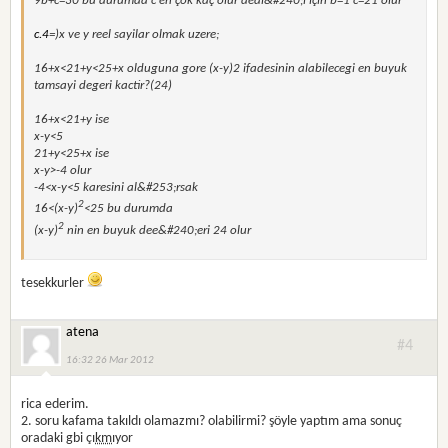
9b+c=30 bu durumda c en çok kaç olur dedi&#240;i için b=1 c=21 olur
c.4
=)x ve y reel sayilar olmak uzere;
16+x<21+y<25+x olduguna gore (x-y)2 ifadesinin alabilecegi en buyuk
tamsayi degeri kactir?(24)
16+x<21+y ise
x-y<5
21+y<25+x ise
x-y>-4 olur
-4<x-y<5 karesini al&#253;rsak
2
16<(x-y)
<25 bu durumda
2
(x-y)
nin en buyuk dee&#240;eri 24 olur
tesekkurler
atena
#4
16:32 26 Mar 2012
rica ederim.
2. soru kafama takıldı olamazmı? olabilirmi? şöyle yaptım ama sonuç
oradaki gbi çı
km
ıyor