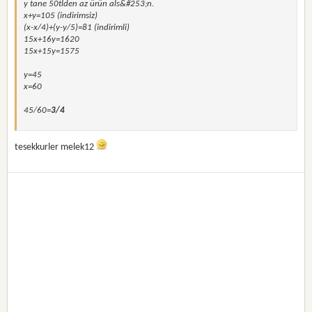
y tane 50tlden az ürün als&#253;n.
x+y=105 (indirimsiz)
(x-x/4)+(y-y/5)=81 (indirimli)
15x+16y=1620
15x+15y=1575
y=45
x=60
45/60=
3/4
tesekkurler melek12