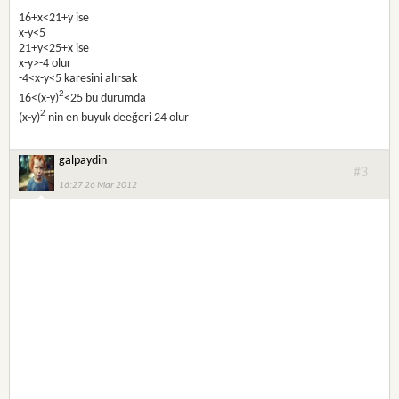
16+x<21+y ise
x-y<5
21+y<25+x ise
x-y>-4 olur
-4<x-y<5 karesini alırsak
2
16<(x-y)
<25 bu durumda
2
(x-y)
nin en buyuk deeğeri 24 olur
galpaydin
#3
16:27 26 Mar 2012