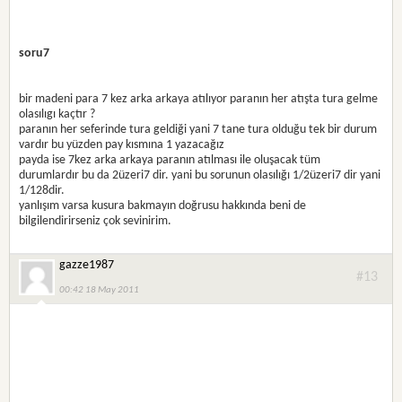
soru7
bir madeni para 7 kez arka arkaya atılıyor paranın her atışta tura gelme
olasılıgı kaçtır ?
paranın her seferinde tura geldiği yani 7 tane tura olduğu tek bir durum
vardır bu yüzden pay kısmına 1 yazacağız
payda ise 7kez arka arkaya paranın atılması ile oluşacak tüm
durumlardır bu da 2üzeri7 dir. yani bu sorunun olasılığı 1/2üzeri7 dir yani
1/128dir.
yanlışım varsa kusura bakmayın doğrusu hakkında beni de
bilgilendirirseniz çok sevinirim.
gazze1987
#13
00:42 18 May 2011