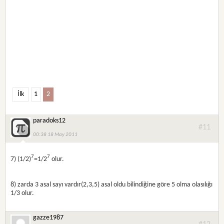
İlk
1
2
paradoks12
#11
00:38 18 May 2011
7
7
7) (1/2)
=1/2
olur.
8) zarda 3 asal sayı vardır(2,3,5) asal oldu bilindiğine göre 5 olma olasılığı
1/3 olur.
gazze1987