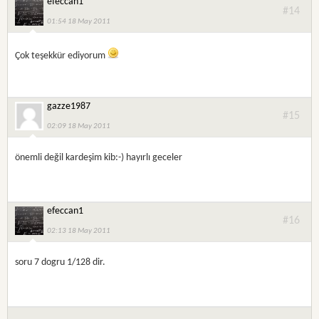
efeccan1
#14
01:54 18 May 2011
Çok teşekkür ediyorum
gazze1987
#15
02:09 18 May 2011
önemli değil kardeşim kib:-) hayırlı geceler
efeccan1
#16
02:13 18 May 2011
soru 7 dogru 1/128 dir.