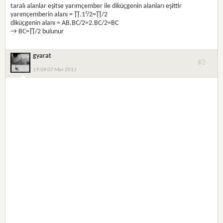
taralı alanlar eşitse yarımçember ile diküçgenin alanları eşittir
yarımçemberin alanı = ∏.1²/2=∏/2
diküçgenin alanı = AB.BC/2=2.BC/2=BC
→ BC=∏/2 bulunur
gyarat
#3
19:09 07 Mar 2011