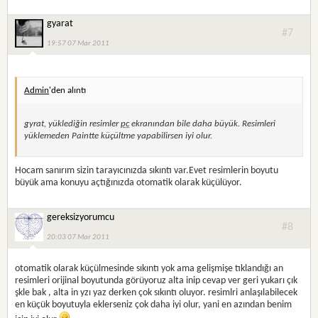
gyarat
#7
19:57 07 Mar 2011
Admin
'den alıntı
gyrat, yüklediğin resimler
pc
ekranından bile daha büyük. Resimleri
yüklemeden Paintte küçültme yapabilirsen iyi olur.
Hocam sanırım sizin tarayıcınızda sıkıntı var.Evet resimlerin boyutu
büyük ama konuyu açtığınızda otomatik olarak küçülüyor.
gereksizyorumcu
#8
20:03 07 Mar 2011
otomatik olarak küçülmesinde sıkıntı yok ama gelişmişe tıklandığı an
resimleri orijinal boyutunda görüyoruz alta inip cevap ver geri yukarı çık
şkle bak , alta in yzı yaz derken çok sıkıntı oluyor. resimlri anlaşılabilecek
en küçük boyutuyla eklerseniz çok daha iyi olur, yani en azından benim