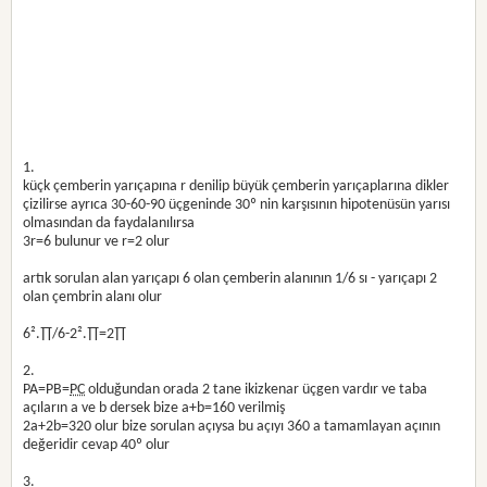
1.
küçk çemberin yarıçapına r denilip büyük çemberin yarıçaplarına dikler
çizilirse ayrıca 30-60-90 üçgeninde 30º nin karşısının hipotenüsün yarısı
olmasından da faydalanılırsa
3r=6 bulunur ve r=2 olur
artık sorulan alan yarıçapı 6 olan çemberin alanının 1/6 sı - yarıçapı 2
olan çembrin alanı olur
6².∏/6-2².∏=2∏
2.
PA=PB=
PC
olduğundan orada 2 tane ikizkenar üçgen vardır ve taba
açıların a ve b dersek bize a+b=160 verilmiş
2a+2b=320 olur bize sorulan açıysa bu açıyı 360 a tamamlayan açının
değeridir cevap 40º olur
3.