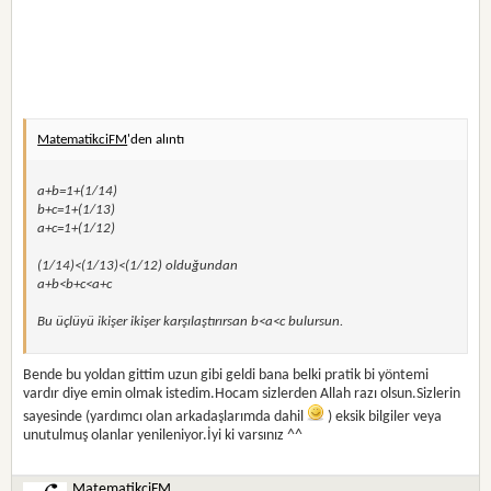
MatematikciFM
'den alıntı
a+b=1+(1/14)
b+c=1+(1/13)
a+c=1+(1/12)
(1/14)<(1/13)<(1/12) olduğundan
a+b<b+c<a+c
Bu üçlüyü ikişer ikişer karşılaştırırsan b<a<c bulursun.
Bende bu yoldan gittim uzun gibi geldi bana belki pratik bi yöntemi
vardır diye emin olmak istedim.Hocam sizlerden Allah razı olsun.Sizlerin
sayesinde (yardımcı olan arkadaşlarımda dahil
) eksik bilgiler veya
unutulmuş olanlar yenileniyor.İyi ki varsınız ^^
MatematikciFM