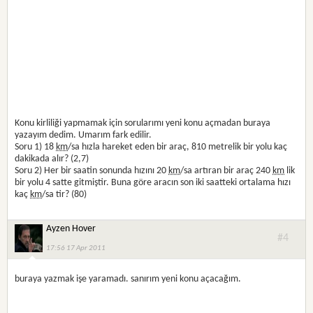
Konu kirliliği yapmamak için sorularımı yeni konu açmadan buraya
yazayım dedim. Umarım fark edilir.
Soru 1) 18
km
/sa hızla hareket eden bir araç, 810 metrelik bir yolu kaç
dakikada alır? (2,7)
Soru 2) Her bir saatin sonunda hızını 20
km
/sa artıran bir araç 240
km
lik
bir yolu 4 satte gitmiştir. Buna göre aracın son iki saatteki ortalama hızı
kaç
km
/sa tir? (80)
Ayzen Hover
#4
17:56 17 Apr 2011
buraya yazmak işe yaramadı. sanırım yeni konu açacağım.