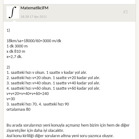
MatematikciFM
#5
18:28 17 Apr 2011
1)
18km/sa=18000/60=3000 m/dk
1 dk 3000 m
x dk 810 m
x=2,7 dk.
2)
1. saatteki hızı v olsun. 1 saatte v kadar yol alır.
2. saatteki hızı v+20 olsun. 1 saatte v+20 kadar yol alır.
3. saatteki hızı v+40 olsun. 1 saatte v+40 kadar yol alır.
4. saatteki hızı v+60 olsun. 1 saatte v+60 kadar yol alır.
v+v+20+v+40+v+60=240
v=30
3. saatteki hızı 70, 4. saatteki hızı 90
ortalaması 80
Bu arada sorularınızı yeni konuyla açmanız hem bizim için hem de diğer
ziyaretçiler için daha iyi olacaktır.
Asıl konu kirliliği diğer soruların altına yeni soru yazınca oluyor.