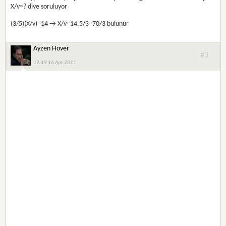
X/v=? diye soruluyor
(3/5)(X/v)=14 → X/v=14.5/3=70/3 bulunur
Ayzen Hover
#3
19:19 16 Apr 2011