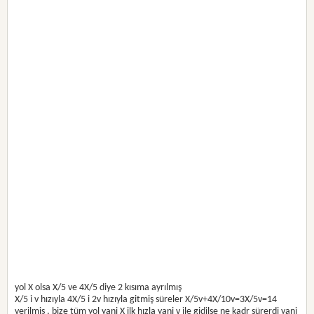
yol X olsa X/5 ve 4X/5 diye 2 kısıma ayrılmış
X/5 i v hızıyla 4X/5 i 2v hızıyla gitmiş süreler X/5v+4X/10v=3X/5v=14
verilmiş , bize tüm yol yani X ilk hızla yani v ile gidilse ne kadr sürerdi yani