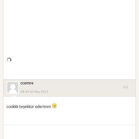
ccemre
#4
08:40 10 May 2013
cookkk teşekkür ederimm