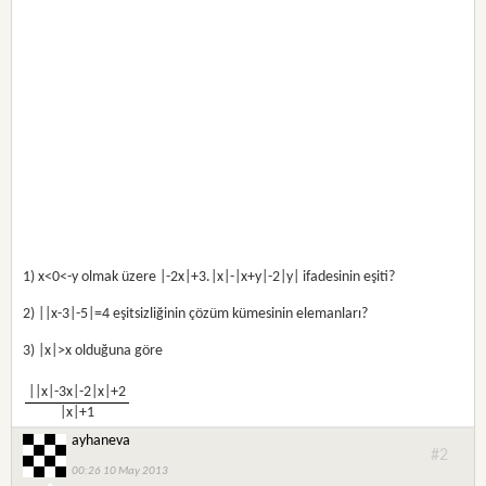
1) x<0<-y olmak üzere |-2x|+3.|x|-|x+y|-2|y| ifadesinin eşiti?
2) ||x-3|-5|=4 eşitsizliğinin çözüm kümesinin elemanları?
3) |x|>x olduğuna göre
||x|-3x|-2|x|+2
|x|+1
ayhaneva
#2
00:26 10 May 2013