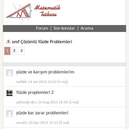
Forum
|
Son konular
|
Arama
.9. sınıf Çözümlü Yüzde Problemleri
1
2
3
yüzde ve karışım problemlerim
melibb: 14 Jan 2012 10:22 (5 msj)
Yüzde proplemleri 2
ş@hm@r@n: 25 Aug 2011 16:43 (2 msj)
yüzde kar zarar problemleri
sena91: 22 Apr 2011 15:11 (9 msj)