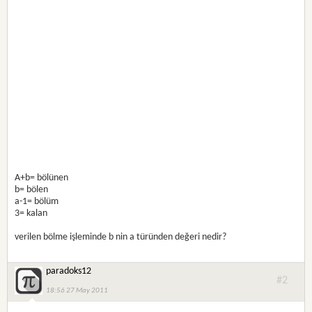
A+b= bölünen
b= bölen
a-1= bölüm
3= kalan
verilen bölme işleminde b nin a türünden değeri nedir?
paradoks12
#2
18:56 27 May 2011