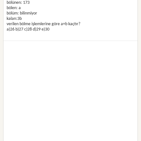
bölünen: 173
bölen: a
bölüm: bilinmiyor
kalan:3b
verilen bölme işlemlerine göre a+b kaçtır?
a)26 b)27 c)28 d)29 e)30