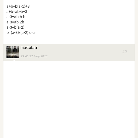
a+b=b(a-1)+3
a+b=ab-b+3
a-3=ab-b-b
a-3=ab-2b
a-3=b(a-2)
b=(a-3)/(a-2) olur
mustafatr
#3
23:41 27 May 2011