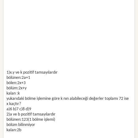
1)x.y ve k pozitif tamsayılardır
bölünen:2a+1
bölen:2x+3
bölüm:2x+y
kalan :k
yukarıdaki bölme işlemine göre k nın alabileceği değerler toplamı 72 ise
x kaçtır?
a)6 b)7 c)8 d)9
2)a ve b pozitif tamsayılardır
bölünen:123(1 bölme işlemi)
bölüm bilinmiyor
kalan:2b