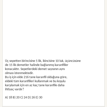
Üç sepetten birincisine 5 lik, ikincisine 10 luk, üçüncüsüne
de 15 lik demetler halinde bağlanmış karanfiller
konacaktır. Sepetlerdeki demet sayısının aynı
olması istenmektedir.
Bu iş için elde 216 tane karanfil olduğuna göre,
eldeki tüm karanfilleri kullanmak ve bu koşulu
karşılamak için en az kaç tane karanfile daha
ihtiyaç vardır?
A) 18 B) 20 C) 24 D) 26 E) 30