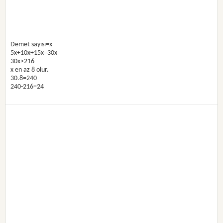
Demet sayısı=x
5x+10x+15x=30x
30x>216
x en az 8 olur.
30.8=240
240-216=24