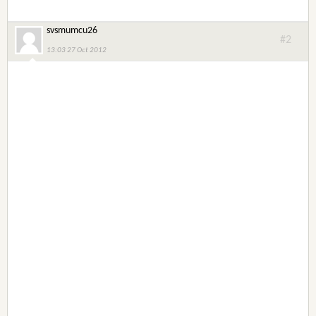
svsmumcu26
#2
13:03 27 Oct 2012