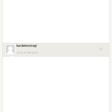
kardelencicegi
#1
12:54 27 Oct 2012