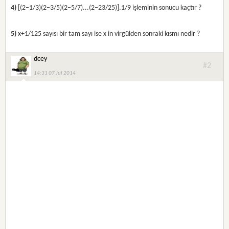
4)
[(2−1/3)(2−3/5)(2−5/7)...(2−23/25)].1/9 işleminin sonucu kaçtır ?
5)
x+1/125 sayısı bir tam sayı ise x in virgülden sonraki kısmı nedir ?
dcey
#2
14:31 07 Jul 2014