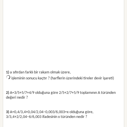
1)
a sıfırdan farklı bir rakam olmak üzere,
işleminin sonucu kaçtır ? (harflerin üzerindeki tireler devir işareti)
2)
A=3/5+5/7+4/9 olduğuna göre 2/5+2/7+5/9 toplamının A türünden
değeri nedir ?
3)
A=0,4/3,4+0,04/2,04−0,003/6,003=x olduğuna göre,
3/3,4+2/2,04−6/6,003 ifadesinin x türünden nedir ?