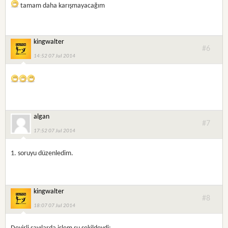
tamam daha karışmayacağım
kingwalter
#6
14:52 07 Jul 2014
algan
#7
17:52 07 Jul 2014
1. soruyu düzenledim.
kingwalter
#8
18:07 07 Jul 2014