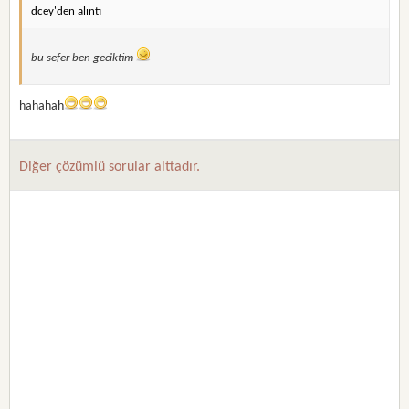
dcey
'den alıntı
bu sefer ben geciktim
hahahah
Diğer çözümlü sorular alttadır.