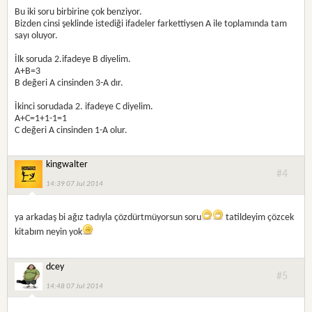
Bu iki soru birbirine çok benziyor.
Bizden cinsi şeklinde istediği ifadeler farkettiysen A ile toplamında tam
sayı oluyor.
İlk soruda 2.ifadeye B diyelim.
A+B=3
B değeri A cinsinden 3-A dır.
İkinci sorudada 2. ifadeye C diyelim.
A+C=1+1-1=1
C değeri A cinsinden 1-A olur.
kingwalter
#4
14:39 07 Jul 2014
ya arkadaş bi ağız tadıyla çözdürtmüyorsun soru
tatildeyim çözcek
kitabım neyin yok
dcey
#5
14:48 07 Jul 2014