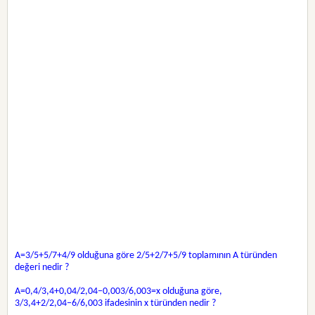
A=3/5+5/7+4/9 olduğuna göre 2/5+2/7+5/9 toplamının A türünden
değeri nedir ?
A=0,4/3,4+0,04/2,04−0,003/6,003=x olduğuna göre,
3/3,4+2/2,04−6/6,003 ifadesinin x türünden nedir ?