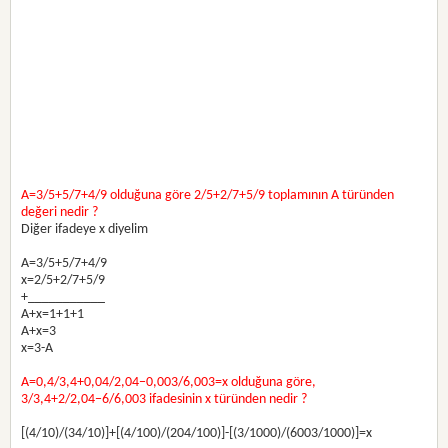
A=3/5+5/7+4/9 olduğuna göre 2/5+2/7+5/9 toplamının A türünden
değeri nedir ?
Diğer ifadeye x diyelim
A=3/5+5/7+4/9
x=2/5+2/7+5/9
+___________
A+x=1+1+1
A+x=3
x=3-A
A=0,4/3,4+0,04/2,04−0,003/6,003=x olduğuna göre,
3/3,4+2/2,04−6/6,003 ifadesinin x türünden nedir ?
[(4/10)/(34/10)]+[(4/100)/(204/100)]-[(3/1000)/(6003/1000)]=x