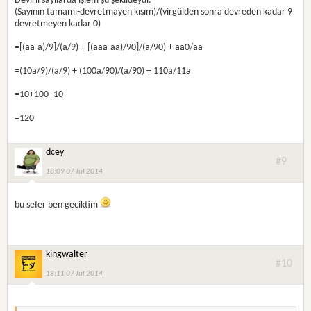
Devirli sayılarda işlem şu şekildeydi:
(Sayının tamamı-devretmayen kısım)/(virgülden sonra devreden kadar 9
devretmeyen kadar 0)
=[(aa-a)/9]/(a/9) + [(aaa-aa)/90]/(a/90) + aa0/aa
=(10a/9)/(a/9) + (100a/90)/(a/90) + 110a/11a
=10+100+10
=120
dcey
#9
18:09 07 Jul 2014
bu sefer ben geciktim
kingwalter
#10
18:11 07 Jul 2014