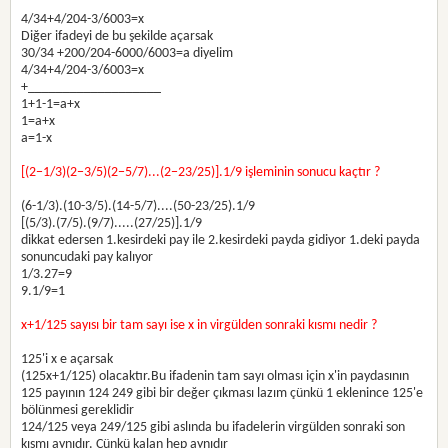
4/34+4/204-3/6003=x
Diğer ifadeyi de bu şekilde açarsak
30/34 +200/204-6000/6003=a diyelim
4/34+4/204-3/6003=x
+___________________
1+1-1=a+x
1=a+x
a=1-x
[(2−1/3)(2−3/5)(2−5/7)...(2−23/25)].1/9 işleminin sonucu kaçtır ?
(6-1/3).(10-3/5).(14-5/7)....(50-23/25).1/9
[(5/3).(7/5).(9/7).....(27/25)].1/9
dikkat edersen 1.kesirdeki pay ile 2.kesirdeki payda gidiyor 1.deki payda
sonuncudaki pay kalıyor
1/3.27=9
9.1/9=1
x+1/125 sayısı bir tam sayı ise x in virgülden sonraki kısmı nedir ?
125'i x e açarsak
(125x+1/125) olacaktır.Bu ifadenin tam sayı olması için x'in paydasının
125 payının 124 249 gibi bir değer çıkması lazım çünkü 1 eklenince 125'e
bölünmesi gereklidir
124/125 veya 249/125 gibi aslında bu ifadelerin virgülden sonraki son
kısmı aynıdır. Çünkü kalan hep aynıdır