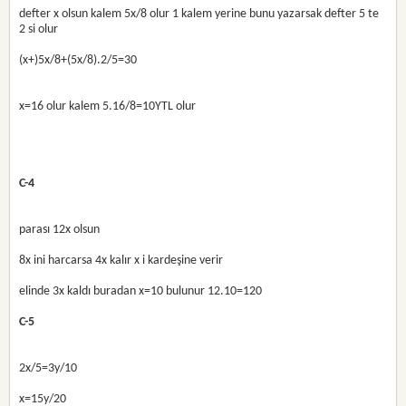
defter x olsun kalem 5x/8 olur 1 kalem yerine bunu yazarsak defter 5 te
2 si olur
(x+)5x/8+(5x/8).2/5=30
x=16 olur kalem 5.16/8=10YTL olur
C-4
parası 12x olsun
8x ini harcarsa 4x kalır x i kardeşine verir
elinde 3x kaldı buradan x=10 bulunur 12.10=120
C-5
2x/5=3y/10
x=15y/20