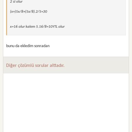
2 si olur
(x+)5x/8+(5x/8).2/5=30
x=16 olur kalem 5.16/8=10YTL olur
bunu da ekledim sonradan
Diğer çözümlü sorular alttadır.