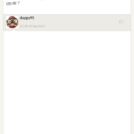
cm
dir ?
duygu95
#2
22:30 13 Feb 2011