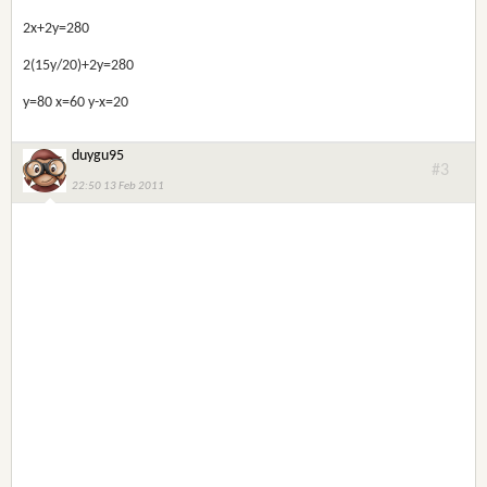
2x+2y=280
2(15y/20)+2y=280
y=80 x=60 y-x=20
duygu95
#3
22:50 13 Feb 2011