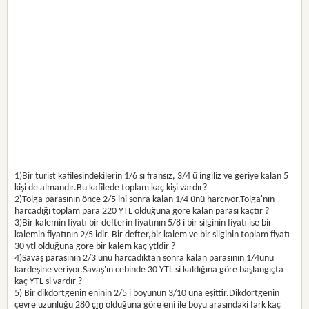
1)Bir turist kafilesindekilerin 1/6 sı fransız, 3/4 ü ingiliz ve geriye kalan 5
kişi de almandır.Bu kafilede toplam kaç kişi vardır?
2)Tolga parasının önce 2/5 ini sonra kalan 1/4 ünü harcıyor.Tolga'nın
harcadığı toplam para 220 YTL olduğuna göre kalan parası kaçtır ?
3)Bir kalemin fiyatı bir defterin fiyatının 5/8 i bir silginin fiyatı ise bir
kalemin fiyatının 2/5 idir. Bir defter,bir kalem ve bir silginin toplam fiyatı
30 ytl olduğuna göre bir kalem kaç ytldir ?
4)Savaş parasının 2/3 ünü harcadıktan sonra kalan parasının 1/4ünü
kardeşine veriyor.Savaş'ın cebinde 30 YTL si kaldığına göre başlangıçta
kaç YTL si vardır ?
5) Bir dikdörtgenin eninin 2/5 i boyunun 3/10 una eşittir.Dikdörtgenin
çevre uzunluğu 280
cm
olduğuna göre eni ile boyu arasındaki fark kaç