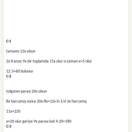
C-1
tamamı 12x olsun
2x fransız 9x dır toplamda 11x olur o zaman x=5 olur
12.5=60 bulunur
C-2
tolganın parası 20x olsun
8x harcamış sonra 20x-8x=12x in 1/4 3x harcamış
11x=220
x=20 olur geriye 9x parası kalı 9.20=180
C-3