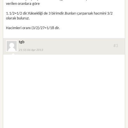
verilen oranlara göre
1.1/2=1/2 dir.Yüksekliği de 3 birimdir.Bunları çarparsak hacmini 3/2
olarak buluruz.
Hacimleri oranı (3/2)/27=1/18 dir.
tgb
#3
21:55 06 Apr 2013