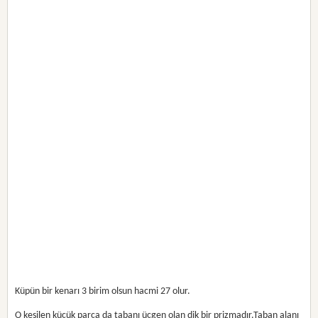
Küpün bir kenarı 3 birim olsun hacmi 27 olur.
O kesilen küçük parça da tabanı üçgen olan dik bir prizmadır.Taban alanı