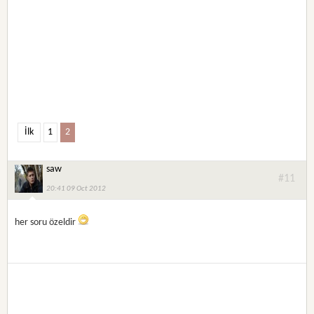
İlk
1
2
saw
#11
20:41 09 Oct 2012
her soru özeldir