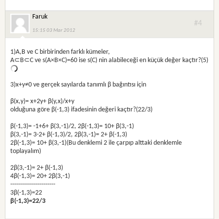
Faruk
#4
15:15 03 Mar 2012
1)A,B ve C birbirinden farklı kümeler,
A⊂B⊂C ve s(A×B×C)=60 ise s(C) nin alabileceği en küçük değer kaçtır?(5)
3)x+y≠0 ve gerçek sayılarda tanımlı β bağıntısı için
β(x,y)= x+2y+ β(y,x)/x+y
olduğuna göre β(-1,3) ifadesinin değeri kaçtır?(22/3)
β(-1,3)= -1+6+ β(3,-1)/2, 2β(-1,3)= 10+ β(3,-1)
β(3,-1)= 3-2+ β(-1,3)/2, 2β(3,-1)= 2+ β(-1,3)
2β(-1,3)= 10+ β(3,-1)(Bu denklemi 2 ile çarpıp alttaki denklemle
toplayalım)
2β(3,-1)= 2+ β(-1,3)
4β(-1,3)= 20+ 2β(3,-1)
-----------------------
3β(-1,3)=22
β(-1,3)=22/3