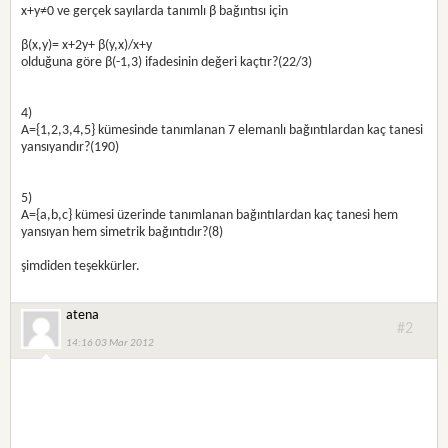
x+y≠0 ve gerçek sayılarda tanımlı β bağıntısı için
β(x,y)= x+2y+ β(y,x)/x+y
olduğuna göre β(-1,3) ifadesinin değeri kaçtır?(22/3)
4)
A={1,2,3,4,5} kümesinde tanımlanan 7 elemanlı bağıntılardan kaç tanesi
yansıyandır?(190)
5)
A={a,b,c} kümesi üzerinde tanımlanan bağıntılardan kaç tanesi hem
yansıyan hem simetrik bağıntıdır?(8)
şimdiden teşekkürler.
atena
#2
14:16 03 Mar 2012