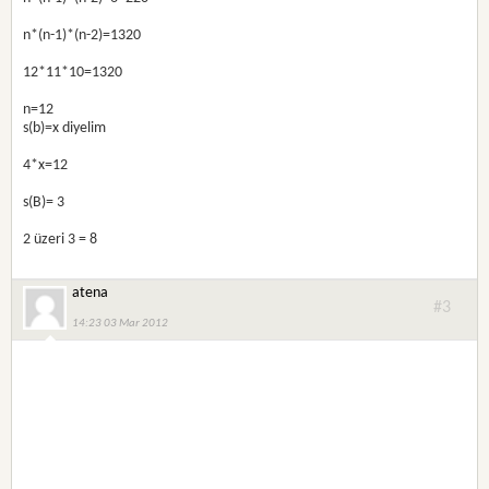
n*(n-1)*(n-2)=1320
12*11*10=1320
n=12
s(b)=x diyelim
4*x=12
s(B)= 3
2 üzeri 3 = 8
atena
#3
14:23 03 Mar 2012