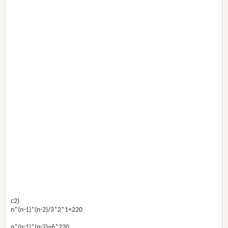
c2)
n*(n-1)*(n-2)/3*2*1=220
n*(n-1)*(n-2)=6*220