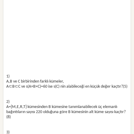
1)
A,B ve C birbirinden farklı kümeler,
A⊂B⊂C ve s(A×B×C)=60 ise s(C) nin alabileceği en küçük değer kaçtır?(5)
2)
A={M,E,R,T} kümesinden B kümesine tanımlanabilecek üç elemanlı
bağıntıların sayısı 220 olduğuna göre B kümesinin alt küme sayısı kaçtır?
(8)
3)