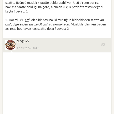
saatte, üçüncü musluk x saatte doldurulabiliyor. Üçü birden açılırsa
havuz a saatte dolduğuna göre, a nın en küçük pozitif tamsayı değeri
kaçtır? cevap: 1
5. Hacmi 360
cm
³ olan bir havuza iki musluğun birincisinden saatte 40
cm
³, diğerinden saatte 80
cm
³ su akmaktadır. Musluklardan ikisi birden
açılırsa, boş havuz kaç saatte dolar? cevap: 3
duygu95
#2
22:53 28 Dec 2011