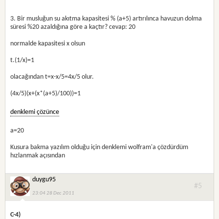
3. Bir musluğun su akıtma kapasitesi % (a+5) artırılınca havuzun dolma
süresi %20 azaldığına göre a kaçtır? cevap: 20
normalde kapasitesi x olsun
t.(1/x)=1
olacağından t=x-x/5=4x/5 olur.
(4x/5)(x+(x*(a+5)/100))=1
denklemi çözünce
a=20
Kusura bakma yazılım olduğu için denklemi wolfram'a çözdürdüm
hızlanmak açısından
duygu95
#5
23:04 28 Dec 2011
C-4)