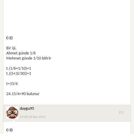
C-2)
Bir işi,
Ahmet günde 1/6
Mehmet günde 1/10 bitirir
t.(1/6+1/10)=1
t.((5+3)/30))=1
t=15/4
24.15/4=90 bulunur
duygu95
#4
23:00 28 Dec 2011
C-3)