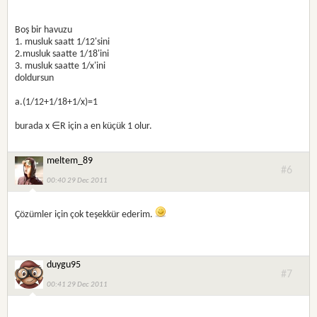
Boş bir havuzu
1. musluk saatt 1/12'sini
2.musluk saatte 1/18'ini
3. musluk saatte 1/x'ini
doldursun
a.(1/12+1/18+1/x)=1
burada x ∈R için a en küçük 1 olur.
meltem_89
#6
00:40 29 Dec 2011
Çözümler için çok teşekkür ederim.
duygu95
#7
00:41 29 Dec 2011