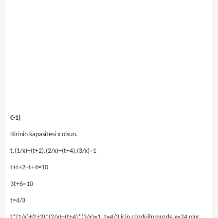
C-1)
Birinin kapasitesi x olsun.
t.(1/x)+(t+2).(2/x)+(t+4).(3/x)=1
t+t+2+t+4=10
3t+6=10
t=4/3
t*(1/x)+(t+2)*(2/x)+(t+4)*(3/x)=1, t=4/3 için çözdüğümüzde x=24 olur