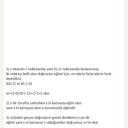
1) y eksenin 2 noktasında yani (0,2) noktasında kesiyormuş;
iki noktası belli olan doğrunun eğimi için; m=ylerin farkı/xlerin farkı
diyebiliriz.
A(0,2) ve B(-1,0)
m=(2-0)/(0-(-1))=2/1=2 olur.
2) y bir tarafta yalnızken x in katsayısı eğim olur.
yani x in katsayısı olan a sorumuzda eğimdir.
3) orjinden geçen doğruların genel denklemi y=ax dir.
eğimi yani x in katsayısı 5 olduğundan doğrumuz y=5x olur.