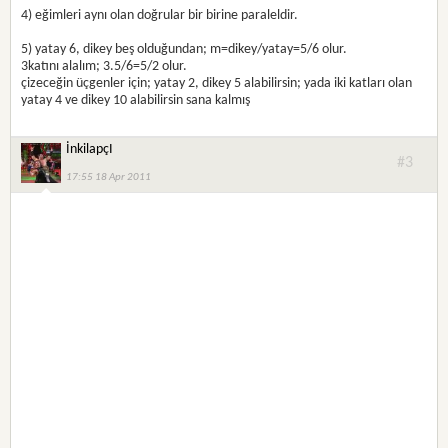
4) eğimleri aynı olan doğrular bir birine paraleldir.
5) yatay 6, dikey beş olduğundan; m=dikey/yatay=5/6 olur.
3katını alalım; 3.5/6=5/2 olur.
çizeceğin üçgenler için; yatay 2, dikey 5 alabilirsin; yada iki katları olan
yatay 4 ve dikey 10 alabilirsin sana kalmış
İnkilapçI
#3
17:55 18 Apr 2011