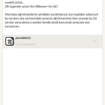
modeli çiziniz.
(İlk üçgende yatay=6m dikkenar=5m dir)
Merhaba öğretmenlerim şimdiden yardımlarınız için teşekkür ediyorum
bu soruları size sormamdaki amacım öğretmenimiz bize sınavda bu tür
sorular soracakmış o yüzden bende şimdi kavramak amacıyla size
soruyorum.
paradoks12
#2
17:21 18 Apr 2011