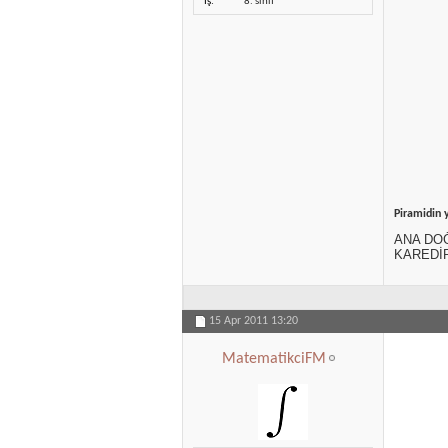
İş
8. sınıf
Piramidin 
ANA DO
KAREDİR(
15 Apr 2011
13:20
MatematikciFM