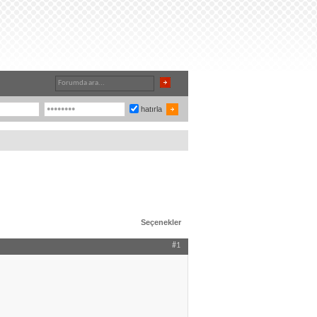
hatırla
Seçenekler
#1