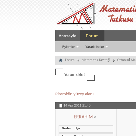
Anasayfa
Forum
Eylemler
Yararlı linkler
Forum
Matematik Desteği
Ortaokul Ma
Yorum ekle !
Piramidin yüzey alanı
14 Apr 2011
21:40
ERRAHİM
Grubu
Üye