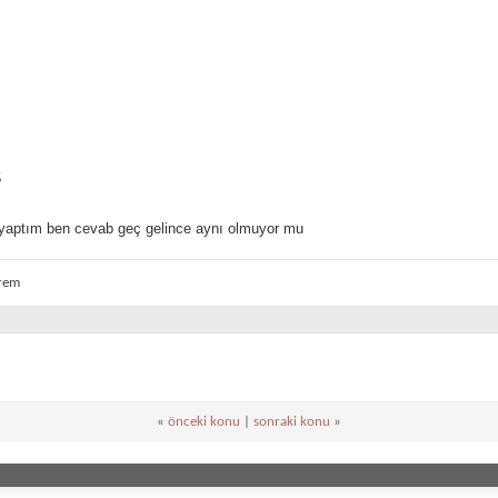
5
 yaptım ben cevab geç gelince aynı olmuyor mu
irem
«
önceki konu
|
sonraki konu
»