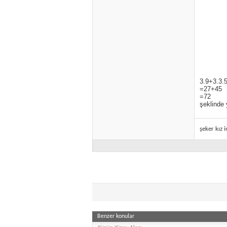
3.9+3.3.
=27+45
=72
şeklinde
şeker kız 
Benzer konular