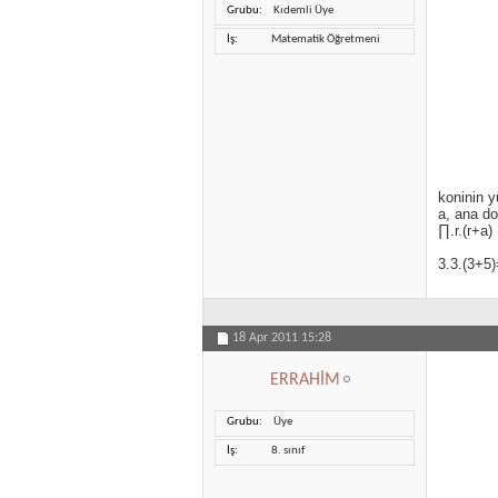
Grubu
Kıdemli Üye
İş
Matematik Öğretmeni
koninin y
a, ana do
∏.r.(r+a)
3.3.(3+5
18 Apr 2011
15:28
ERRAHİM
Grubu
Üye
İş
8. sınıf