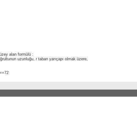
üzey alan formülü :
ğrultunun uzunluğu, r taban yarıçapı olmak üzere,
)==72