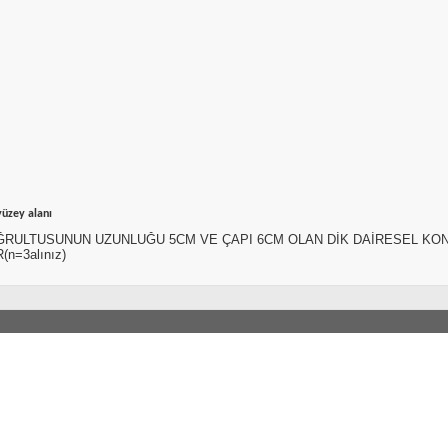
yüzey alanı
ĞRULTUSUNUN UZUNLUĞU 5CM VE ÇAPI 6CM OLAN DİK DAİRESEL KON
n=3alınız)