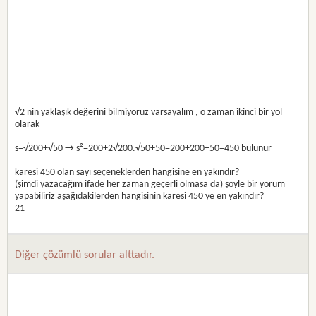
√2 nin yaklaşık değerini bilmiyoruz varsayalım , o zaman ikinci bir yol
olarak
s=√200+√50 → s²=200+2√200.√50+50=200+200+50=450 bulunur
karesi 450 olan sayı seçeneklerden hangisine en yakındır?
(şimdi yazacağım ifade her zaman geçerli olmasa da) şöyle bir yorum
yapabiliriz aşağıdakilerden hangisinin karesi 450 ye en yakındır?
21
Diğer çözümlü sorular alttadır.