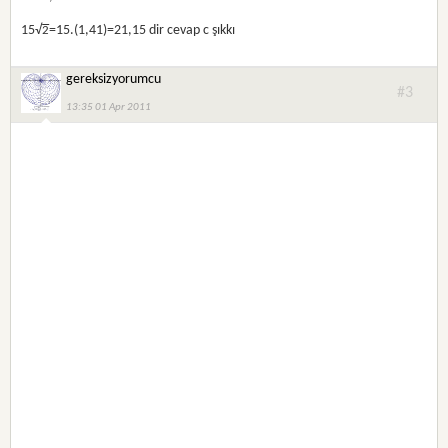
15√
=15.(1,41)=21,15 dir cevap c şıkkı
2
gereksizyorumcu
#3
13:35 01 Apr 2011