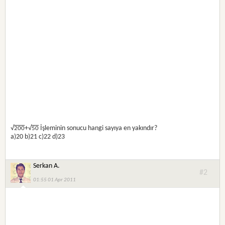
√
+√
İşleminin sonucu hangi sayıya en yakındır?
200
50
a)20 b)21 c)22 d)23
Serkan A.
#2
01:55 01 Apr 2011