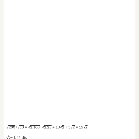
√
+√
= √
+√
= 10√
+ 5√
= 15√
200
50
2.100
2.25
2
2
2
√
≈1,41 dir.
2