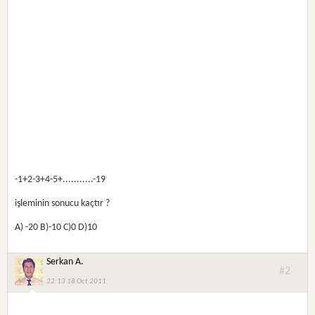
-1+2-3+4-5+...........-19
işleminin sonucu kaçtır ?
A) -20 B)-10 C)0 D)10
Serkan A.
#2
22:13 18 Oct 2011