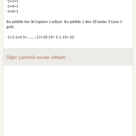
-1+2=1
-3+4=1
-5+6=1
Bu şekilde her iki toplam 1 ediyor. Bu şekilde 1 den 18 kadar 9 tane 1
gelir.
-1+2-3+4-5+.......-17+18-19= 9.1-19=-10
Diğer çözümlü sorular alttadır.