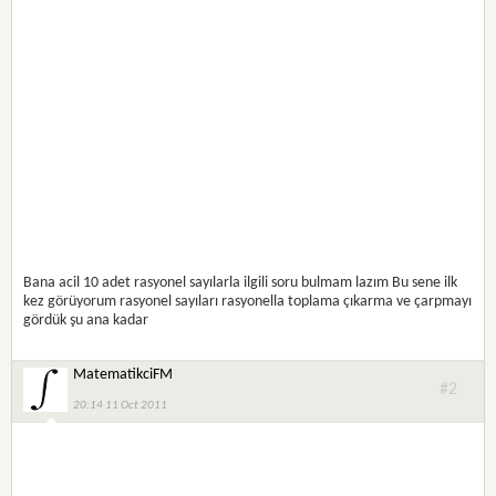
Bana acil 10 adet rasyonel sayılarla ilgili soru bulmam lazım Bu sene ilk
kez görüyorum rasyonel sayıları rasyonella toplama çıkarma ve çarpmayı
gördük şu ana kadar
MatematikciFM
#2
20:14 11 Oct 2011