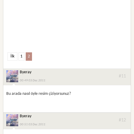
İlk
1
2
Byeray
#11
00:49 03 Dec 2011
Bu arada nasıl öyle resim çiziyorsunuz?
Byeray
#12
00:51 03 Dec 2011