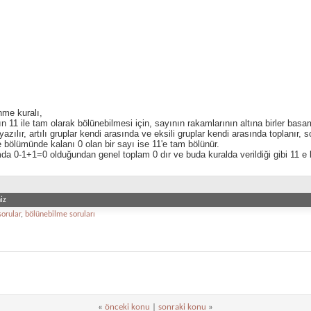
nme kuralı,
ın 11 ile tam olarak bölünebilmesi için, sayının rakamlarının altına birler basam
 yazılır, artılı gruplar kendi arasında ve eksili gruplar kendi arasında toplanır, s
 bölümünde kalanı 0 olan bir sayı ise 11'e tam bölünür.
a 0-1+1=0 olduğundan genel toplam 0 dır ve buda kuralda verildiği gibi 11 e 
iz
sorular
,
bölünebilme soruları
«
önceki konu
|
sonraki konu
»