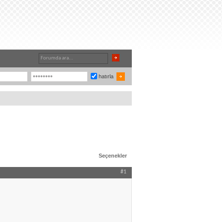
hatırla
Seçenekler
#1