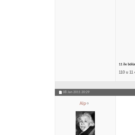
11 ile bölü
110 u 11 
08 Jan 2011
20:29
Alp