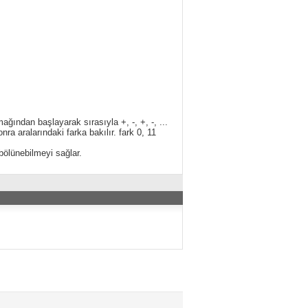
ağından başlayarak sırasıyla +, -, +, -, ...
onra aralarındaki farka bakılır. fark 0, 11
bölünebilmeyi sağlar.