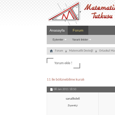
Anasayfa
Forum
Eylemler
Yararlı linkler
Forum
Matematik Desteği
Ortaokul Ma
Yorum ekle !
11 ile bölünebilme kuralı
08 Jan 2011
18:50
sanalikdeli
Ziyaretçi