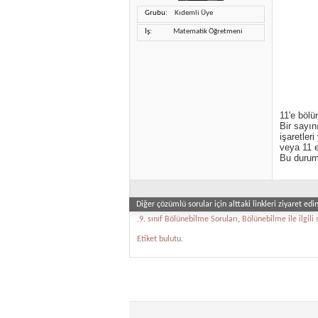
Grubu
Kıdemli Üye
İş
Matematik Öğretmeni
11'e bölü
Bir sayın
işaretleri
veya 11 e
Bu durumd
Diğer çözümlü sorular için alttaki linkleri ziyaret edin
.9. sınıf Bölünebilme Soruları
,
Bölünebilme ile ilgili 
Etiket bulutu.