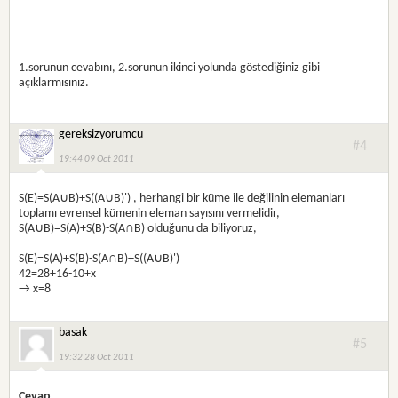
1.sorunun cevabını, 2.sorunun ikinci yolunda göstediğiniz gibi
açıklarmısınız.
gereksizyorumcu
#4
19:44 09 Oct 2011
S(E)=S(A∪B)+S((A∪B)') , herhangi bir küme ile değilinin elemanları
toplamı evrensel kümenin eleman sayısını vermelidir,
S(A∪B)=S(A)+S(B)-S(A∩B) olduğunu da biliyoruz,
S(E)=S(A)+S(B)-S(A∩B)+S((A∪B)')
42=28+16-10+x
→ x=8
basak
#5
19:32 28 Oct 2011
Cevap