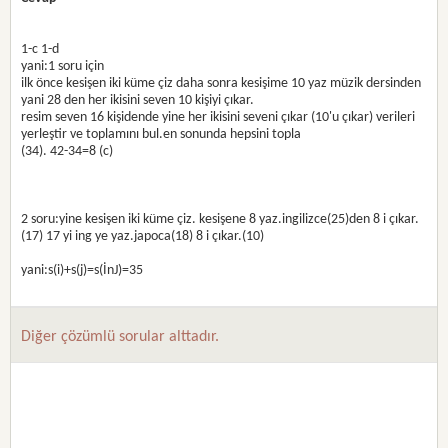
1-c 1-d
yani:1 soru için
ilk önce kesişen iki küme çiz daha sonra kesişime 10 yaz müzik dersinden
yani 28 den her ikisini seven 10 kişiyi çıkar.
resim seven 16 kişidende yine her ikisini seveni çıkar (10'u çıkar) verileri
yerleştir ve toplamını bul.en sonunda hepsini topla
(34). 42-34=8 (c)
2 soru:yine kesişen iki küme çiz. kesişene 8 yaz.ingilizce(25)den 8 i çıkar.
(17) 17 yi ing ye yaz.japoca(18) 8 i çıkar.(10)
yani:s(i)+s(j)=s(İnJ)=35
Diğer çözümlü sorular alttadır.