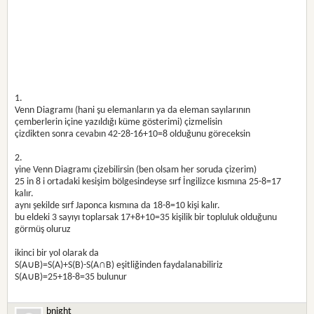
1.
Venn Diagramı (hani şu elemanların ya da eleman sayılarının
çemberlerin içine yazıldığı küme gösterimi) çizmelisin
çizdikten sonra cevabın 42-28-16+10=8 olduğunu göreceksin
2.
yine Venn Diagramı çizebilirsin (ben olsam her soruda çizerim)
25 in 8 i ortadaki kesişim bölgesindeyse sırf İngilizce kısmına 25-8=17
kalır.
aynı şekilde sırf Japonca kısmına da 18-8=10 kişi kalır.
bu eldeki 3 sayıyı toplarsak 17+8+10=35 kişilik bir topluluk olduğunu
görmüş oluruz
ikinci bir yol olarak da
S(A∪B)=S(A)+S(B)-S(A∩B) eşitliğinden faydalanabiliriz
S(A∪B)=25+18-8=35 bulunur
bnight