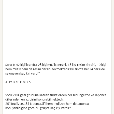
Soru 1: 42 kişilik sınıfta 28 kişi müzik dersini, 16 kişi resim dersini, 10 kişi
hem müzik hem de resim dersini sevmektedir.Bu sınıfta her iki dersi de
sevmeyen kaç kişi vardı?
A.12 B.10 C.8 D.6
Soru 2:Bir gezi grubuna katılan turistlerden her biri İngilizce ve Japonca
dillerinden en az birini konuşabilmektedir.
25'i İngilizce,18'i Japonca,8'i hem İngilizce hem de Japonca
konuşabildiğine göre,bu grupta kaç kişi vardır?