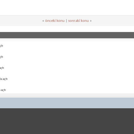
«
önceki konu
|
sonraki konu
»
çtı
çtı
çtı
a açtı
 açtı