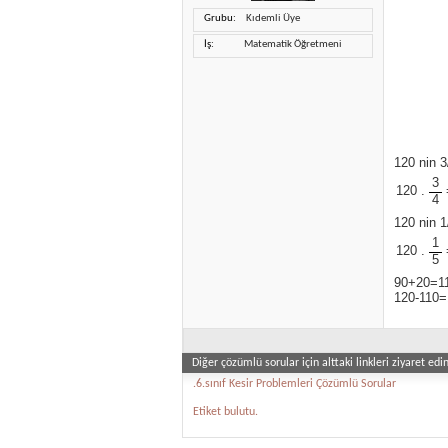
Grubu
Kıdemli Üye
İş
Matematik Öğretmeni
120 nin 3
3
120 .
4
120 nin 1/
1
120 .
5
90+20=1
120-110=
Diğer çözümlü sorular için alttaki linkleri ziyaret edin
.6.sınıf Kesir Problemleri Çözümlü Sorular
Etiket bulutu.