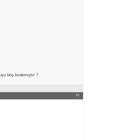
ruyu boş bırakmıştır ?
#2