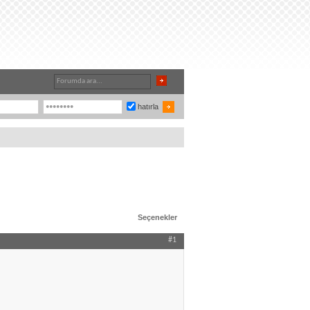
hatırla
Seçenekler
#1