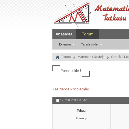
Anasayfa
Forum
Eylemler
Yararlı linkler
Forum
Matematik Desteği
Ortaokul Ma
Yorum ekle !
Kesirlerde Problemler
17 Mar 2011
00:32
Tgbaa.
Ziyaretçi