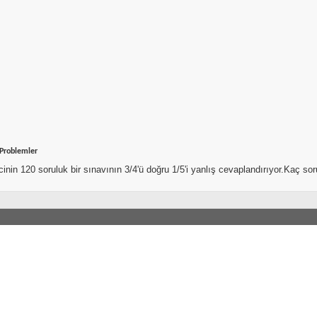
 Problemler
cinin 120 soruluk bir sınavının 3/4'ü doğru 1/5'i yanlış cevaplandırıyor.Kaç so