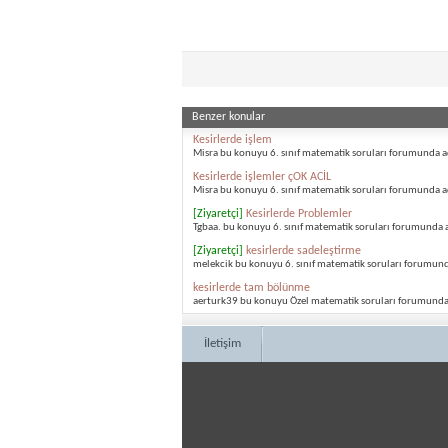
Benzer konular
Kesirlerde işlem
Misra bu konuyu 6. sınıf matematik soruları forumunda a
Kesirlerde işlemler çOK ACİL
Misra bu konuyu 6. sınıf matematik soruları forumunda a
[Ziyaretçi]
Kesirlerde Problemler
Tgbaa. bu konuyu 6. sınıf matematik soruları forumunda a
[Ziyaretçi]
kesirlerde sadeleştirme
melekcik bu konuyu 6. sınıf matematik soruları forumund
kesirlerde tam bölünme
aerturk39 bu konuyu Özel matematik soruları forumunda
İletişim