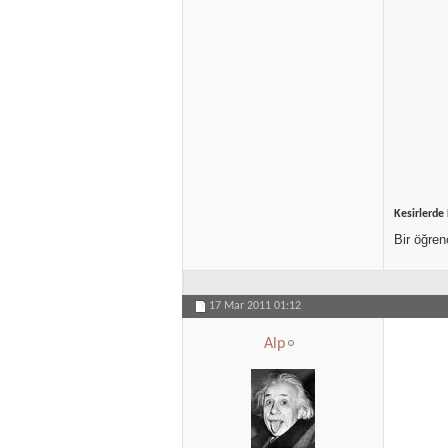
Kesirlerde
Bir öğren
17 Mar 2011
01:12
Alp