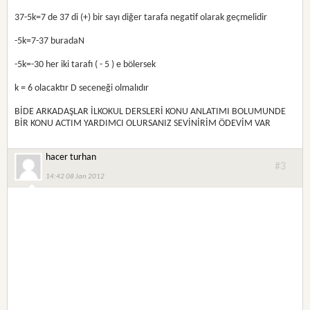
37-5k=7 de 37 di (+) bir sayı diğer tarafa negatif olarak geçmelidir
-5k=7-37 buradaN
-5k=-30 her iki tarafı ( - 5 ) e bölersek
k = 6 olacaktır D seceneği olmalıdır
BİDE ARKADAŞLAR İLKOKUL DERSLERİ KONU ANLATIMI BOLUMUNDE
BİR KONU ACTIM YARDIMCI OLURSANIZ SEVİNİRİM ÖDEVİM VAR
hacer turhan
#3
14:42 08 Jan 2012