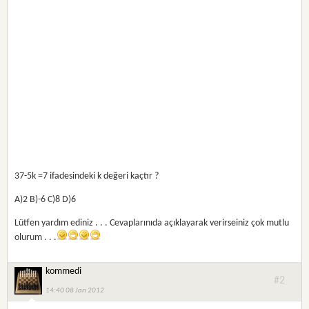
37-5k =7 ifadesindeki k değeri kaçtır ?
A)2 B)-6 C)8 D)6
Lütfen yardım ediniz . . . Cevaplarınıda açıklayarak verirseiniz çok mutlu
olurum . . .
kommedi
#2
14:40 08 Jan 2012