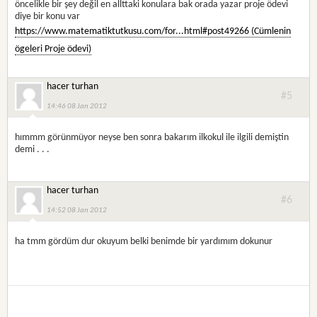
öncelikle bir şey değil en allttaki konulara bak orada yazar proje ödevi
diye bir konu var
https://www.matematiktutkusu.com/for...html#post49266 (Cümlenin
ögeleri Proje ödevi)
hacer turhan
#5
14:46 08 Jan 2012
hımmm görünmüyor neyse ben sonra bakarım ilkokul ile ilgili demiştin
demi . . .
hacer turhan
#6
14:52 08 Jan 2012
ha tmm gördüm dur okuyum belki benimde bir yardımım dokunur