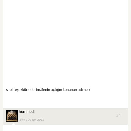
saol teşekkür ederim.Senin açtığın konunun adı ne ?
kommedi
#4
14:44 08 Jan 2012