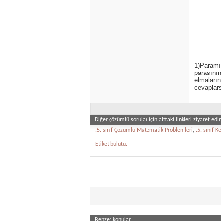
1)Paramın
parasının
elmaların
cevaplars
Diğer çözümlü sorular için alttaki linkleri ziyaret edin
.5. sınıf Çözümlü Matematik Problemleri
,
.5. sınıf 
Etiket bulutu.
Benzer konular