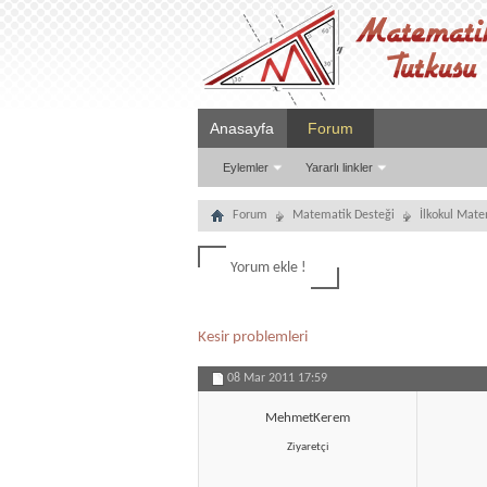
Anasayfa
Forum
Eylemler
Yararlı linkler
Forum
Matematik Desteği
İlkokul Mat
Yorum ekle !
Kesir problemleri
08 Mar 2011
17:59
MehmetKerem
Ziyaretçi