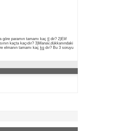
ğına göre paramın tamamı kaç
tl
dir? 2)Elif
arasının kaçta kaçıdır? 3)Manav,dükkanındaki
öre elmanın tamamı kaç
kg
dır? Bu 3 soruyu