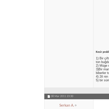
Kesir prob
1) Bir çi
ton buğda
2) Müge n
3)Bir ma
biberler 
4) 2tl ni
5) bir sü
08 Mar 2011
23:30
Serkan A.