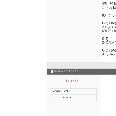
4/5 i 80 
1 i kaç k
-------------
80 : (4/5
C-3)
60×(
20×(2/4)
60+20+10
C-4)
2×(1/2)×
C-5)
(1/5)
dir yolu
09 Mar 2011
19:12
tolgas
Grubu
Üye
İş
5. sınıf