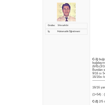
Grubu
Site sahibi
İş
Matematik Öğretmeni
C-1)
buğda
buğdayın 
(6/8)-(3/
Bundan s
9/16 sı 5
16/16sı 
-------------
16/16 yan
(1×54) :
C-2)
2/5 s