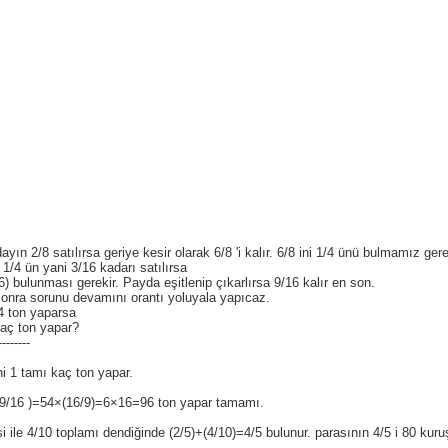
yın 2/8 satılırsa geriye kesir olarak 6/8 'i kalır. 6/8 ini 1/4 ünü bulmamız ger
1/4 ün yani 3/16 kadarı satılırsa
16) bulunması gerekir. Payda eşitlenip çıkarlırsa 9/16 kalır en son.
onra sorunu devamını orantı yoluyala yapıcaz.
4 ton yaparsa
kaç ton yapar?
--------
i 1 tamı kaç ton yapar.
 (9/16 )=54×(16/9)=6×16=96 ton yapar tamamı.
i ile 4/10 toplamı dendiğinde (2/5)+(4/10)=4/5 bulunur. parasının 4/5 i 80 kur