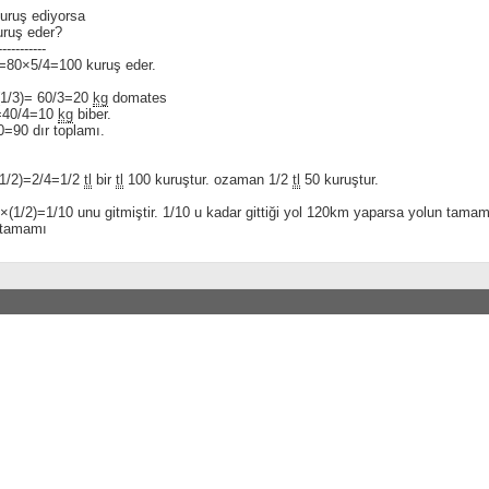
kuruş ediyorsa
uruş eder?
-----------
)=80×5/4=100 kuruş eder.
1/3)= 60/3=20
kg
domates
=40/4=10
kg
biber.
=90 dır toplamı.
(1/2)=2/4=1/2
tl
bir
tl
100 kuruştur. ozaman 1/2
tl
50 kuruştur.
×(1/2)=1/10 unu gitmiştir. 1/10 u kadar gittiği yol 120km yaparsa yolun tama
n tamamı