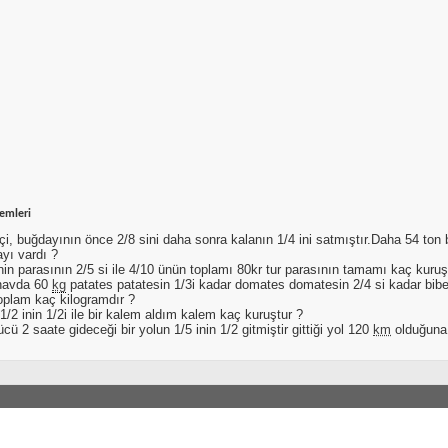
lemleri
ftçi, buğdayının önce 2/8 sini daha sonra kalanın 1/4 ini satmıştır.Daha 54 t
yı vardı ?
in parasının 2/5 si ile 4/10 ünün toplamı 80kr tur parasının tamamı kaç kuruş
navda 60
kg
patates patatesin 1/3i kadar domates domatesin 2/4 si kadar bib
toplam kaç kilogramdır ?
n 1/2 inin 1/2i ile bir kalem aldım kalem kaç kuruştur ?
rücü 2 saate gideceği bir yolun 1/5 inin 1/2 gitmiştir gittiği yol 120
km
olduğuna