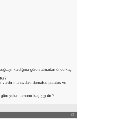
on buğdayı kaldığına göre satmadan önce kaç
tur?
er vardır manavdaki domates patates ve
 göre yolun tamamı kaç
km
dir ?
#2