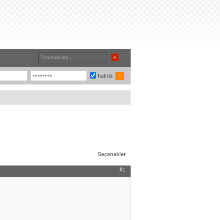
hatırla
Seçenekler
#1