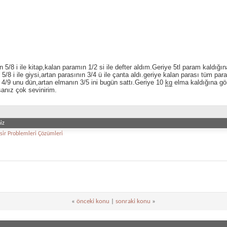
 5/8 i ile kitap,kalan paramın 1/2 si ile defter aldım.Geriye 5tl param kaldı
 5/8 i ile giysi,artan parasının 3/4 ü ile çanta aldı.geriye kalan parası tüm p
 4/9 unu dün,artan elmanın 3/5 ini bugün sattı.Geriye 10
kg
elma kaldığına g
anız çok sevinirim.
iz
Kesir Problemleri Çözümleri
«
önceki konu
|
sonraki konu
»