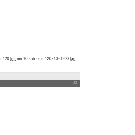
mı 120
km
nin 10 katı olur. 120×10=1200
km
#3