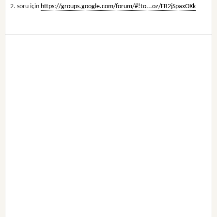
2. soru için
https://groups.google.com/forum/#!to...oz/FB2jSpaxOXk