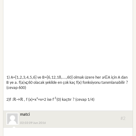
1) A={1,2,3,4,5,6} ve B={6,12,18,...,60} olmak üzere her a∈A için A dan
B ye a. f(a)⩽60 olacak şekilde en çok kaç f(x) fonksiyonu tanımlanabilir ?
(cevap 600)
-1
2)f :ℝ→ℝ , f (x)=x³+x+2 ise f
(0) kaçtır ? (cevap 1/4)
matci
#2
03:03 09 Jun 2016