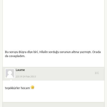
Bu soruyu Büşra diye biri, Hilalin sorduğu sorunun altına yazmıştı. Orada
da cevapladım.
Laume
#4
23:19 24 Feb 2011
teşekkürler hocam