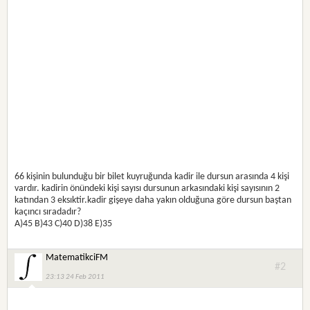
66 kişinin bulunduğu bir bilet kuyruğunda kadir ile dursun arasında 4 kişi
vardır. kadirin önündeki kişi sayısı dursunun arkasındaki kişi sayısının 2
katından 3 eksıktir.kadir gişeye daha yakın olduğuna göre dursun baştan
kaçıncı sıradadır?
A)45 B)43 C)40 D)38 E)35
MatematikciFM
#2
23:13 24 Feb 2011