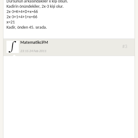
Dursunun arkasındakiler x kişi olsun.
Kadirin önündekiler, 2x-3 kişi olur.
2x-3+K+4+D+x=66
2x-3+1+4+1+x=66
x=21
Kadir, önden 45. sırada.
MatematikciFM
#3
23:15 24 Feb 2011