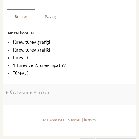
Benzer
Paylaş
Benzer konular
türev, türev grafiği
türev, türev grafiği
türev =(
1.Türev ve 2.Türev İSpat ??
Türev :(
Üst Forum
Anasayfa
|
|
MT Anasayfa
Sudoku
İletişim