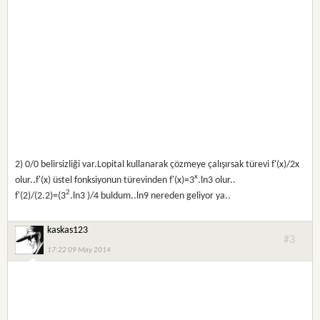
2) 0/0 belirsizliği var.Lopital kullanarak çözmeye çalışırsak türevi f'(x)/2x
x
olur..f'(x) üstel fonksiyonun türevinden f'(x)=3
.ln3 olur..
2
f'(2)/(2.2)=(3
.ln3 )/4 buldum..ln9 nereden geliyor ya..
kaskas123
#3
17:22 09 May 2014