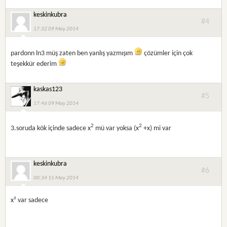
keskinkubra
#4
17:32 09 May 2014
pardonn ln3 müş zaten ben yanlış yazmışım
çözümler için çok
teşekkür ederim
kaskas123
#5
17:46 09 May 2014
2
2
3.soruda kök içinde sadece x
mü var yoksa (x
+x) mi var
keskinkubra
#6
00:34 15 May 2014
x² var sadece