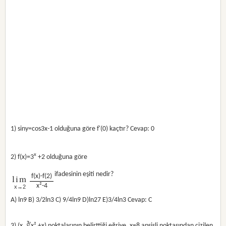
1) siny=cos3x-1 olduğuna göre f'(0) kaçtır? Cevap: 0
x
2) f(x)=3
+2 olduğuna göre
ifadesinin eşiti nedir?
lim
f(x)-f(2)
x²-4
x→2
A) ln9 B) 3/2ln3 C) 9/4ln9 D)ln27 E)3/4ln3 Cevap: C
3) (x, ∛x² +x) noktalarının belirttiği eğriye, x=8 apsisli noktasından çizilen