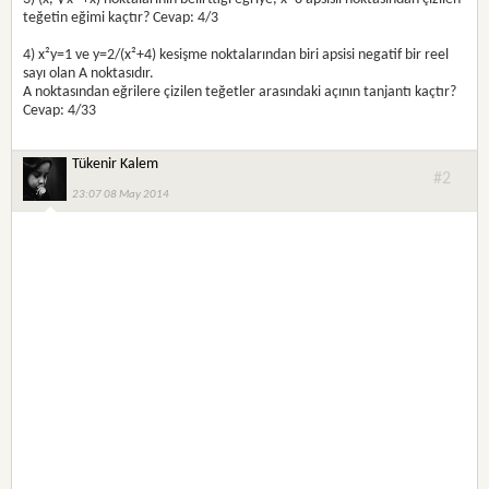
teğetin eğimi kaçtır? Cevap: 4/3
4) x²y=1 ve y=2/(x²+4) kesişme noktalarından biri apsisi negatif bir reel
sayı olan A noktasıdır.
A noktasından eğrilere çizilen teğetler arasındaki açının tanjantı kaçtır?
Cevap: 4/33
Tükenir Kalem
#2
23:07 08 May 2014