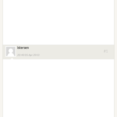
istersen
#1
20:40 05 Apr 2013