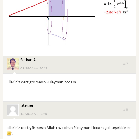
Serkan A.
#7
03:28 06 Apr 2013
Elleriniz dert görmesin Süleyman hocam.
istersen
#8
10:58 06 Apr 2013
elleriniz dert görmesin Allah razı olsun Süleyman Hocam çok teşekkürler
)