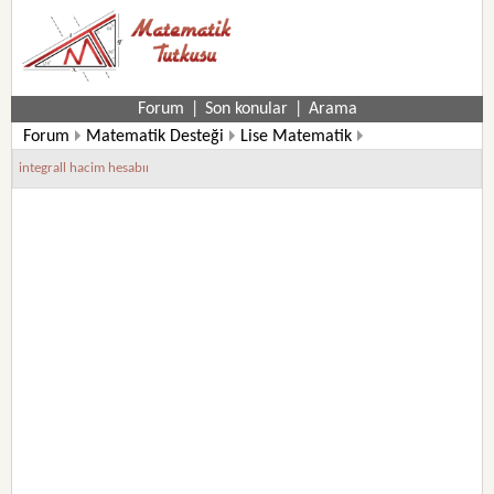
Forum
|
Son konular
|
Arama
Forum
Matematik Desteği
Lise Matematik
12. Sınıf Matematik Soruları
integrall hacim hesabıı