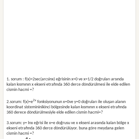
1. sorum : f(x)=2sec(arcsinx) eğrisinin x=0 ve x=1/2 doğruları arsında
kalan kısmının x ekseni etrafında 360 derce döndürülmesi ile elde edilen
cismin hacmi =?
2x
2.sorum: f(x)=e
fonksiyonunun x=0ve y=0 doğruları ile oluşan alanın
koordinat sistemininikinci bölgesinde kalan kısmının x ekseni etrafında
360 derece döndürülmesiyle elde edilen cismin hacmi=?
3.sorum: y= lnx eğrisi ile x=e doğrusu ve x ekseni arasında kalan bölge x
ekseni etrafında 360 derce döndürülüyor. buna göre meydana gelen
cismin hacmi =?