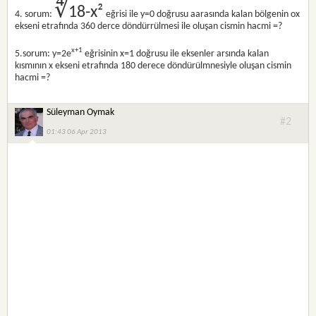
∜
18-x²
4. sorum:
eğrisi ile y=0 doğrusu aarasında kalan bölgenin ox
ekseni etrafında 360 derce döndürrülmesi ile oluşan cismin hacmi =?
x+1
5.sorum: y=2e
eğrisinin x=1 doğrusu ile eksenler arsında kalan
kısmının x ekseni etrafında 180 derece döndürülmnesiyle oluşan cismin
hacmi =?
Süleyman Oymak
#2
01:43 06 Apr 2013