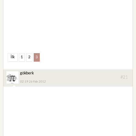
İlk
1
2
3
gökberk
#21
02:19 26 Feb 2012