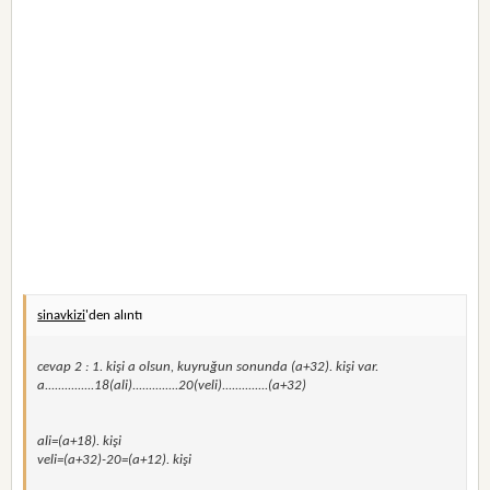
sinavkizi
'den alıntı
cevap 2 : 1. kişi a olsun, kuyruğun sonunda (a+32). kişi var.
a...............18(ali)..............20(veli)..............(a+32)
ali=(a+18). kişi
veli=(a+32)-20=(a+12). kişi