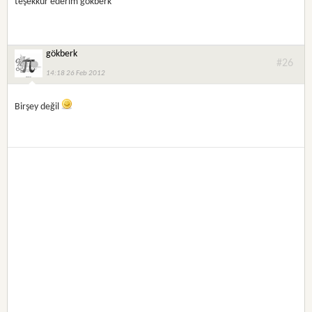
teşekkür ederim gökberk
gökberk
#26
14:18 26 Feb 2012
Birşey değil