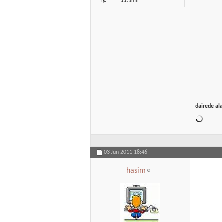
İş
11. sınıf
dairede al
03 Jun 2011
18:46
hasim