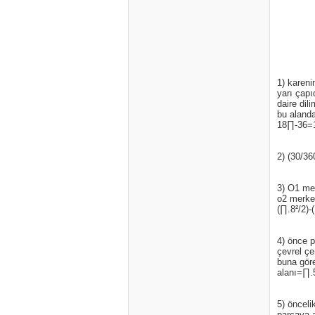
1) kareni
yarı çapıd
daire dil
bu alanda
18∏-36=1
2) (30/3
3) O1 mer
o2 merkez
(∏.8²/2)
4) önce p
çevrel çe
buna göre
alanı=∏.
5) önceli
parçaya a