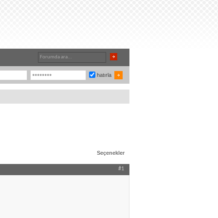
hatırla
Seçenekler
#1