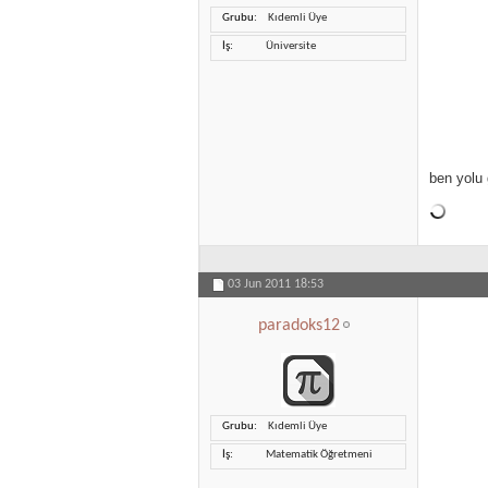
Grubu
Kıdemli Üye
İş
Üniversite
ben yolu 
03 Jun 2011
18:53
paradoks12
Grubu
Kıdemli Üye
İş
Matematik Öğretmeni