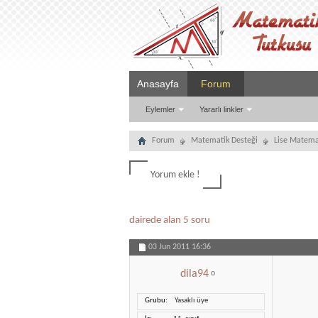
Anasayfa
Forum
Eylemler
Yararlı linkler
Forum
Matematik Desteği
Lise Matema
Yorum ekle !
dairede alan 5 soru
03 Jun 2011
16:36
dila94
Grubu
Yasaklı üye