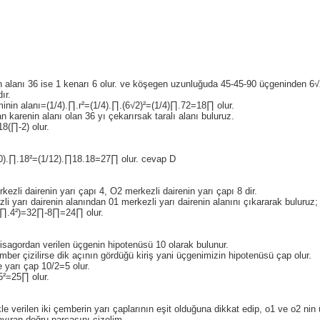
n alanı 36 ise 1 kenarı 6 olur. ve köşegen uzunluğuda 45-45-90 üçgeninden 6
ır.
iminin alanı=(1/4).∏.r²=(1/4).∏.(6√2)²=(1/4)∏.72=18∏ olur.
n karenin alanı olan 36 yı çekarırsak taralı alanı buluruz.
8(∏-2) olur.
60).∏.18²=(1/12).∏18.18=27∏ olur. cevap D
kezli dairenin yarı çapı 4, O2 merkezli dairenin yarı çapı 8 dir.
li yarı dairenin alanından 01 merkezli yarı dairenin alanını çıkararak buluruz;
-(∏.4²)=32∏-8∏=24∏ olur.
isagordan verilen üçgenin hipotenüsü 10 olarak bulunur.
mber çizilirse dik açının gördüğü kiriş yani üçgenimizin hipotenüsü çap olur.
 yarı çap 10/2=5 olur.
5²=25∏ olur.
kle verilen iki çemberin yarı çaplarının eşit olduğuna dikkat edip, o1 ve o2 nin
yıran doğru parçasını çizelim