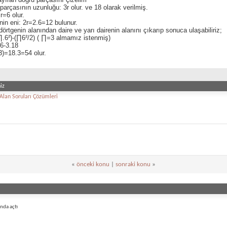
parçasının uzunluğu: 3r olur. ve 18 olarak verilmiş.
r=6 olur.
nin eni: 2r=2.6=12 bulunur.
dörtgenin alanından daire ve yarı dairenin alanını çıkarıp sonuca ulaşabiliriz;
∏.6²)-(∏6²/2) ( ∏=3 almamız istenmiş)
6-3.18
3)=18.3=54 olur.
iz
Alan Soruları Çözümleri
«
önceki konu
|
sonraki konu
»
nda açtı