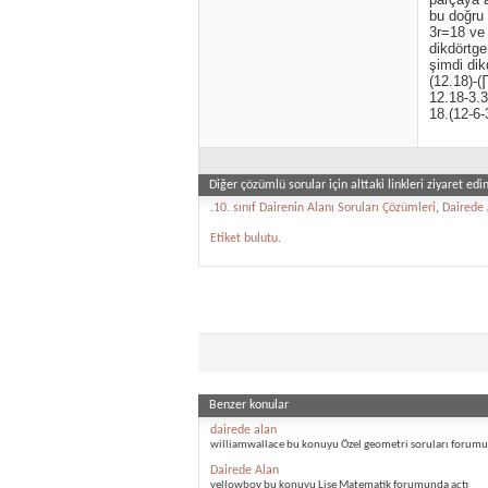
bu doğru 
3r=18 ve 
dikdörtge
şimdi dik
(12.18)-(
12.18-3.3
18.(12-6-
Diğer çözümlü sorular için alttaki linkleri ziyaret edin
.10. sınıf Dairenin Alanı Soruları Çözümleri
,
Dairede 
Etiket bulutu.
Benzer konular
dairede alan
williamwallace bu konuyu Özel geometri soruları forumu
Dairede Alan
yellowboy bu konuyu Lise Matematik forumunda açtı