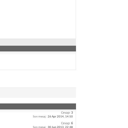
Cevap:
3
Son mesaj :
26 Apr 2014,
14:50
Cevap:
6
Son mesaj :
30 Jun 2013,
22:48