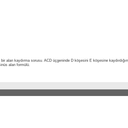
e bir alan kaydırma sorusu. ACD üçgeninde D köşesini E köşesine kaydırdığ
inüs alan formülü.