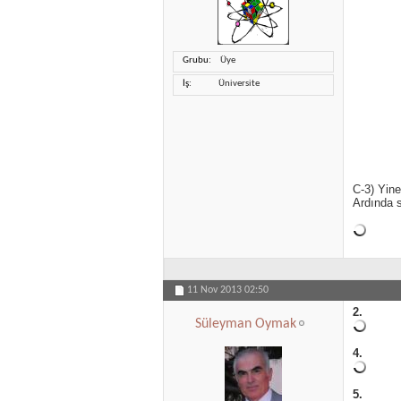
Grubu
Üye
İş
Üniversite
C-3) Yin
Ardında s
11 Nov 2013
02:50
2.
Süleyman Oymak
4.
5.