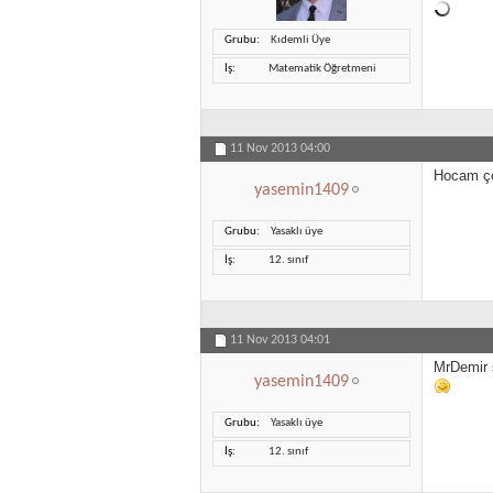
Grubu
Kıdemli Üye
İş
Matematik Öğretmeni
11 Nov 2013
04:00
Hocam ço
yasemin1409
Grubu
Yasaklı üye
İş
12. sınıf
11 Nov 2013
04:01
MrDemir 
yasemin1409
Grubu
Yasaklı üye
İş
12. sınıf