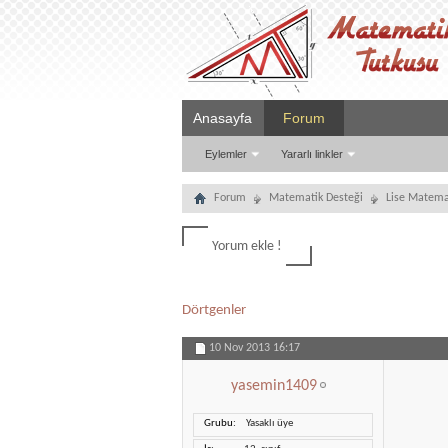
Anasayfa
Forum
Eylemler
Yararlı linkler
Forum
Matematik Desteği
Lise Matema
Yorum ekle !
Dörtgenler
10 Nov 2013
16:17
yasemin1409
Grubu
Yasaklı üye