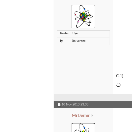
Grubu
Üye
İş
Üniversite
C-1)
10 Nov 2013
23:33
MrDemir