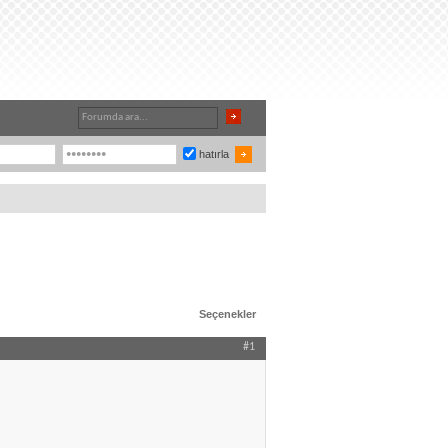
hatırla
Seçenekler
#1