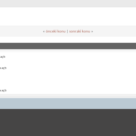
«
önceki konu
|
sonraki konu
»
açtı
 açtı
 açtı