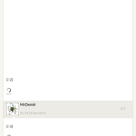
C-2)
MrDemir
#4
01:59 23 Oct 2013
C-3)