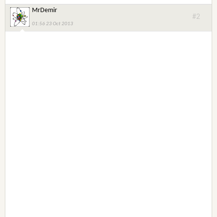
MrDemir
#2
01:56 23 Oct 2013