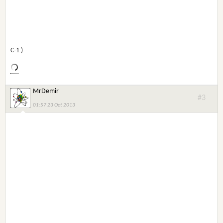
C-1 )
MrDemir
#3
01:57 23 Oct 2013