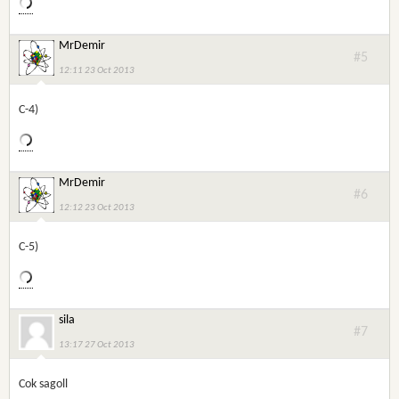
MrDemir
#5
12:11 23 Oct 2013
C-4)
MrDemir
#6
12:12 23 Oct 2013
C-5)
sila
#7
13:17 27 Oct 2013
Cok sagoll