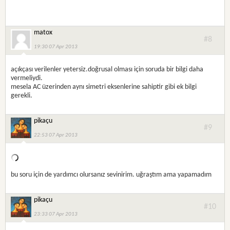
matox
#8
19:30 07 Apr 2013
açıkçası verilenler yetersiz.doğrusal olması için soruda bir bilgi daha
vermeliydi.
mesela AC üzerinden aynı simetri eksenlerine sahiptir gibi ek bilgi
gerekli.
pikaçu
#9
22:53 07 Apr 2013
bu soru için de yardımcı olursanız sevinirim. uğraştım ama yapamadım
pikaçu
#10
23:33 07 Apr 2013