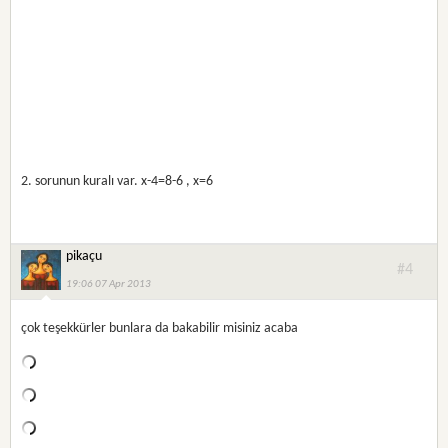
2. sorunun kuralı var. x-4=8-6 , x=6
pikaçu
#4
19:06 07 Apr 2013
çok teşekkürler bunlara da bakabilir misiniz acaba