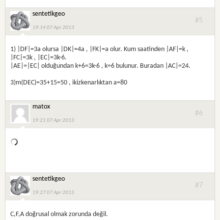
sentetikgeo
#5
19:14 07 Apr 2013
1) |DF|=3a olursa |DK|=4a , |FK|=a olur. Kum saatinden |AF|=k ,
|FC|=3k , |EC|=3k-6.
|AE|=|EC| olduğundan k+6=3k-6 , k=6 bulunur. Buradan |AC|=24.
3)m(DEC)=35+15=50 , ikizkenarlıktan a=80
matox
#6
19:21 07 Apr 2013
sentetikgeo
#7
19:27 07 Apr 2013
C,F,A doğrusal olmak zorunda değil.