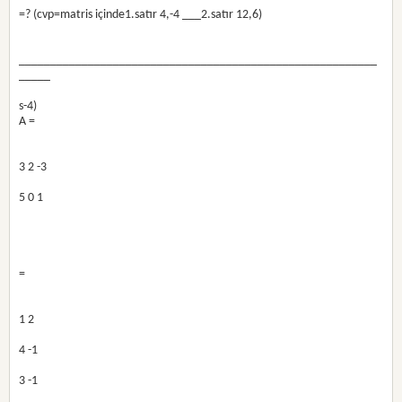
=? (cvp=matris içinde1.satır 4,-4 ___2.satır 12,6)
_________________________________________________________
_____
s-4)
A =
3 2 -3
5 0 1 
=
1 2
4 -1
3 -1