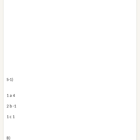
S-1)
1 a 4
2 b -1 
1 c 1
B)