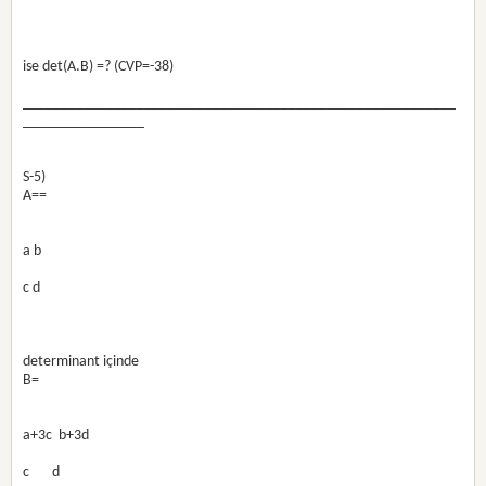
ise det(A.B) =? (CVP=-38)
_________________________________________________________
________________
S-5)
A==
a b
c d
determinant içinde
B=
a+3c  b+3d
c       d