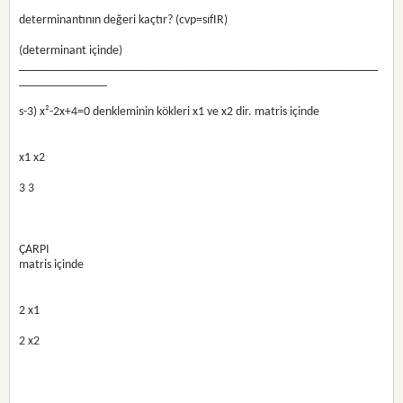
determinantının değeri kaçtır? (cvp=sıfIR)
(determinant içinde)
_________________________________________________________
______________
s-3) x²-2x+4=0 denkleminin kökleri x1 ve x2 dir. matris içinde
x1 x2 
3 3
ÇARPI
matris içinde
2 x1
2 x2