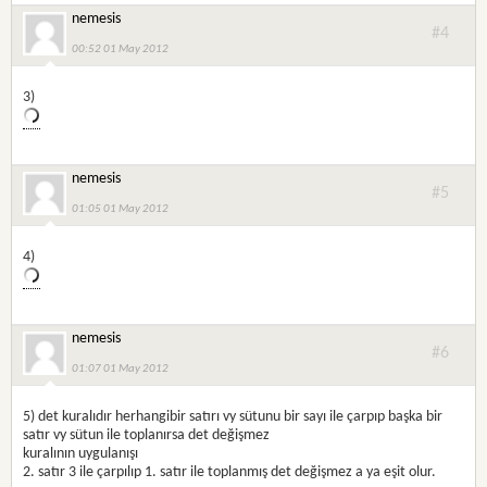
nemesis
#4
00:52 01 May 2012
3)
nemesis
#5
01:05 01 May 2012
4)
nemesis
#6
01:07 01 May 2012
5) det kuralıdır herhangibir satırı vy sütunu bir sayı ile çarpıp başka bir
satır vy sütun ile toplanırsa det değişmez
kuralının uygulanışı
2. satır 3 ile çarpılıp 1. satır ile toplanmış det değişmez a ya eşit olur.