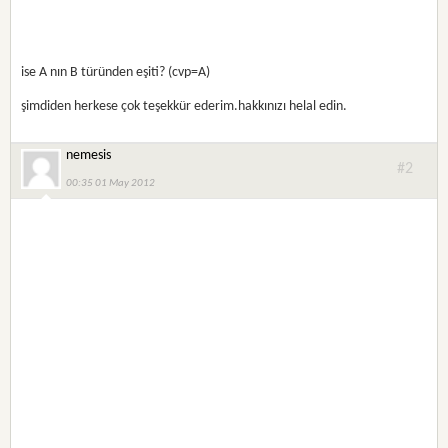
ise A nın B türünden eşiti? (cvp=A)
şimdiden herkese çok teşekkür ederim.hakkınızı helal edin.
nemesis
#2
00:35 01 May 2012