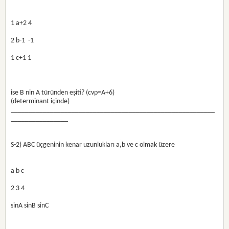
1 a+2 4
2 b-1  -1 
1 c+1 1
ise B nin A türünden eşiti? (cvp=A+6)
(determinant içinde)
_________________________________________________________
________________
S-2) ABC üçgeninin kenar uzunlukları a,b ve c olmak üzere
a b c
2 3 4
sinA sinB sinC 