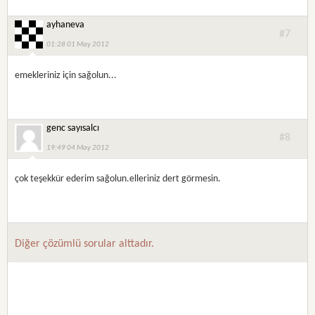
ayhaneva
#7
01:28 01 May 2012
emekleriniz için sağolun...
genc sayısalcı
#8
19:49 04 May 2012
çok teşekkür ederim sağolun.elleriniz dert görmesin.
Diğer çözümlü sorular alttadır.