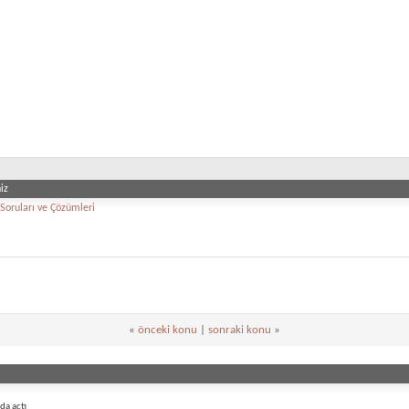
iz
oruları ve Çözümleri
«
önceki konu
|
sonraki konu
»
da açtı