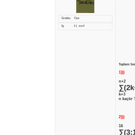
Grubu
Üye
İş
11. sınıf
Toplam Se
1)))
n+2
∑(2k
k=3
n kaçtır 
2)))
16
∑(3: