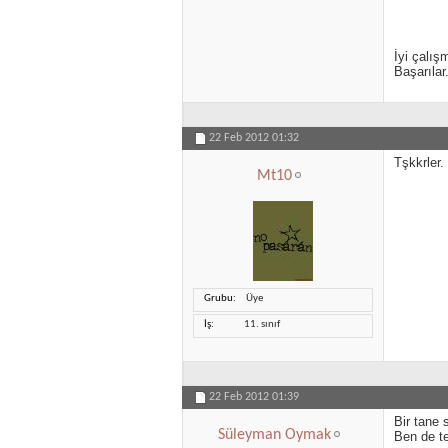
İyi çalışm
Başarılar
22 Feb 2012
01:32
Tşkkrler.
Mt10
Grubu
Üye
İş
11. sınıf
22 Feb 2012
01:39
Bir tane 
Süleyman Oymak
Ben de t