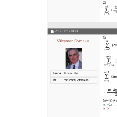
2)
16
3
∑
(
1
k=-5
22 Feb 2012
01:24
3)
Süleyman Oymak
n
∑
(2
m=-3
n+4
∑
m=-3+4
n+4
Grubu
Kıdemli Üye
∑
(2m
İş
Matematik Öğretmeni
m=1
(n+4)
2.
2
(n+4)(n+
n=−17....
n=
6