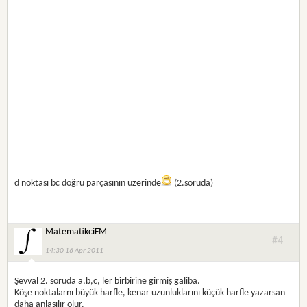
d noktası bc doğru parçasının üzerinde
(2.soruda)
MatematikciFM
#4
14:30 16 Apr 2011
Şevval 2. soruda a,b,c, ler birbirine girmiş galiba.
Köşe noktalarnı büyük harfle, kenar uzunluklarını küçük harfle yazarsan
daha anlaşılır olur.