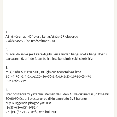
1.
AB yi gören açı 45⁰ olur , kenar/sinüs=2R oluyordu
2√6/sin45=2R ise R=√6/sin45=2√3
2.
bu soruda sanki şekil gerekli gibi , en azından hangi nokta hangi doğru
parçasının üzerinde falan belirtilirse kendimiz şekli çizebiliriz
3.
m(A)=180-60=120 olur , BC için cos teoremi yazılırsa
BC²=4²+6²-2.4.6.cos120=16+36-2.4.6.(-1/2)=16+36+24=76
BC=√76=2√19
4.
ister cos teoremi yazarsın istersen de B den AC ye dik inersin , dikme bir
30-60-90 üçgeni oluşturur ve dikin uzunluğu 3√3 bulunur
büyük üçgende pisagor yazılırsa
(3√3)²+(3+AC)²=(√91)²
27+(x+3)²=91 , x+3=8 , x=5 bulunur