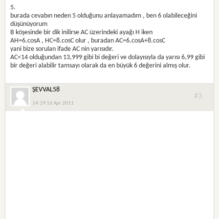
5.
burada cevabın neden 5 olduğunu anlayamadım , ben 6 olabileceğini
düşünüyorum
B köşesinde bir dik inilirse AC üzerindeki ayağı H iken
AH=6.cosA , HC=8.cosC olur , buradan AC=6.cosA+8.cosC
yani bize sorulan ifade AC nin yarısıdır.
AC<14 olduğundan 13,999 gibi bi değeri ve dolayısıyla da yarısı 6,99 gibi
bir değeri alabilir tamsayı olarak da en büyük 6 değerini almış olur.
ŞEVVAL58
#3
14:19 16 Apr 2011