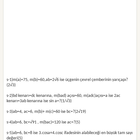
s-1)m(a)=75, m(b)=60,ab=2√6 ise üçgenin çevrel çemberinin yarıçapı?
(2√3)
s-2)bd kenarı=dc kenarına, m(bad) açısı=60, m(adc)açısı=a ise 2ac
kenarı=3ab kenarına ise sin a=?(1/√3)
s-3)ab=4, ac=6, m(b)+ m(c)=60 ise bc=?(2√19)
s-4)ab=6, bc=√91 , m(bac)=120 ise ac=?(5)
s-5)ab=6, bc=8 ise 3.cosa+4.cosc ifadesinin alabileceği en büyük tam sayı
değeri(5)