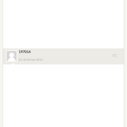
197014
#1
01:30 04 Jun 2013