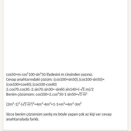
cos50=m cos²100-sin²50 ifadesini m cinsinden yazınız.
Cevap anahtarındaki çözüm: (cos100+sin50).(cos100-sin50)=
(cos100+cos40).(cos100-cos40)
2.cos70.cos30.-2.sin70.sin30=-sin60.sin140=(-√
.m)/2
3
Benim çözümüm: cos100=2.cos²50-1 sin50=√
1-m²
(2m²-1)²-(√
)²=4m⁴-4m²+1-1+m²=4m⁴-3m²
1-m²
Sizce benim çözümüm yanlış mı böyle yapan çok az kişi var cevap
anahtarıylada farklı.