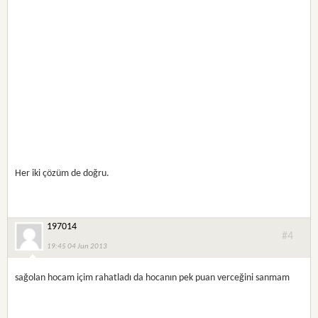
Her iki çözüm de doğru.
197014
#4
19:45 04 Jun 2013
sağolan hocam içim rahatladı da hocanın pek puan verceğini sanmam